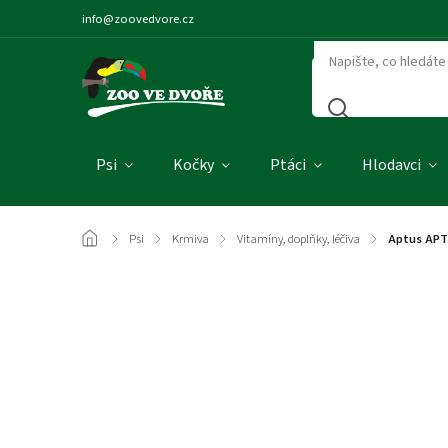
info@zoovedvore.cz
Psi
Kočky
Ptáci
Hlodavci
/
Psi
/
Krmiva
/
Vitamíny, doplňky, léčiva
/
Aptus APT