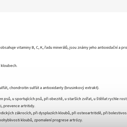
 obsahuje vitaminy B, C, K, řadu minerálů, jsou známy jeho antioxidační a pro
 kloubech.
fát, chondroitin sulfát a antioxidanty (brusinkový extrakt).
 psů, u sportujících psů, při obezitě, u starších zvířat, u štěňat rychle r
, prevence artritidy.
dických zákrocích, při dysplaziích kloubů, při osteoartritidě, při bolestiv
 pohyblivosti kloubů, zpomalení progrese artrózy.