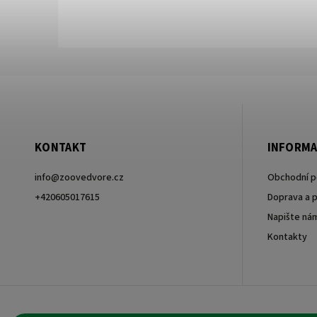
KONTAKT
INFORMA
info
@
zoovedvore.cz
Obchodní 
+420605017615
Doprava a p
Napište ná
+420605017615
Kontakty