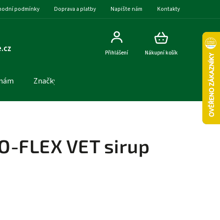
odní podmínky
Doprava a platby
Napište nám
Kontakty
.cz
Přihlášení
Nákupní košík
 nám
Značky
O-FLEX VET sirup