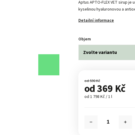
Aptus APTO-FLEX VET sirup je u
kyselinou hyaluronovou a antio
Detailní informace
Objem
od 590 Kč
od
369 Kč
od 1 798 Kč / 1 l