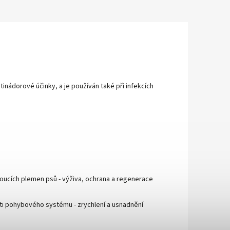
tinádorové účinky, a je používán také při infekcích
ostoucích plemen psů - výživa, ochrana a regenerace
osti pohybového systému - zrychlení a usnadnění