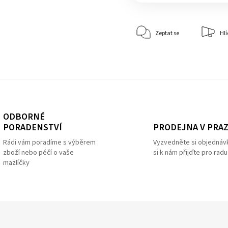
Zeptat se
Hlí
ODBORNÉ
PRODEJNA V PRA
PORADENSTVÍ
Vyzvedněte si objednáv
Rádi vám poradíme s výběrem
si k nám přijďte pro radu
zboží nebo péčí o vaše
mazlíčky