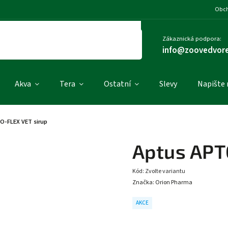
Obch
Zákaznická podpora:
info@zoovedvore
Akva
Tera
Ostatní
Slevy
Napište
O-FLEX VET sirup
Aptus APT
Kód:
Zvolte variantu
Značka:
Orion Pharma
AKCE