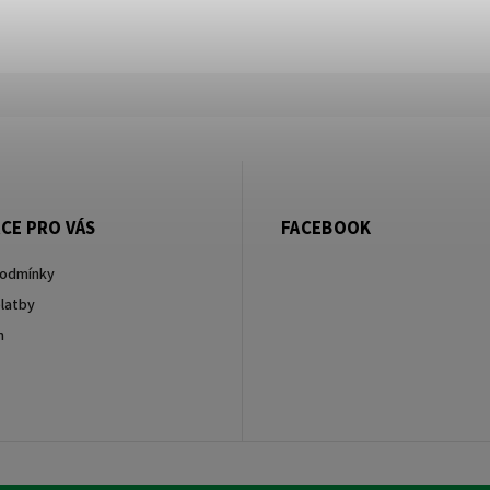
CE PRO VÁS
FACEBOOK
podmínky
latby
m