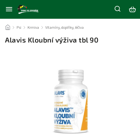
/
Psi
/
Krmiva
/
Vitamíny, doplňky, léčiva
/
Alavis Kloubní výživa tbl 90