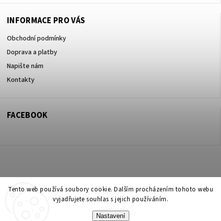
INFORMACE PRO VÁS
Obchodní podmínky
Doprava a platby
Napište nám
Kontakty
FACEBOOK
Copyright 2026
ZOO ve dvoře Praha 5
. Všechna práva vyhrazena.
Tento web používá soubory cookie. Dalším procházením tohoto webu
vyjadřujete souhlas s jejich používáním.
Upravit nastavení cookies
Nastavení