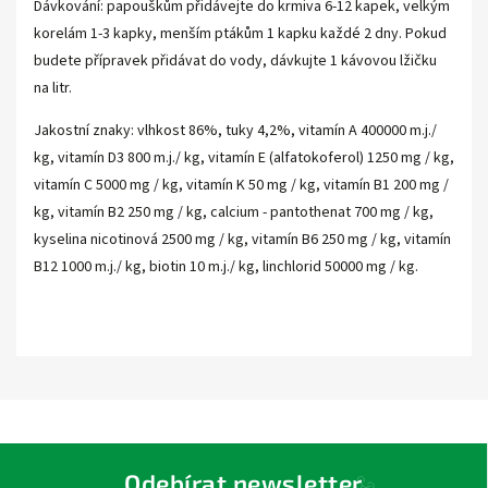
Dávkování: papouškům přidávejte do krmiva 6-12 kapek, velkým
korelám 1-3 kapky, menším ptákům 1 kapku každé 2 dny. Pokud
budete přípravek přidávat do vody, dávkujte 1 kávovou lžičku
na litr.
Jakostní znaky: vlhkost 86%, tuky 4,2%, vitamín A 400000 m.j./
kg, vitamín D3 800 m.j./ kg, vitamín E (alfatokoferol) 1250 mg / kg,
vitamín C 5000 mg / kg, vitamín K 50 mg / kg, vitamín B1 200 mg /
kg, vitamín B2 250 mg / kg, calcium - pantothenat 700 mg / kg,
kyselina nicotinová 2500 mg / kg, vitamín B6 250 mg / kg, vitamín
B12 1000 m.j./ kg, biotin 10 m.j./ kg, linchlorid 50000 mg / kg.
Odebírat newsletter