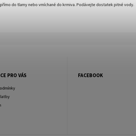
přímo do tlamy nebo vmíchané do krmiva. Podávejte dostatek pitné vody.
CE PRO VÁS
FACEBOOK
podmínky
latby
m