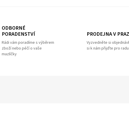
ODBORNÉ
PRODEJNA V PRA
PORADENSTVÍ
Vyzvedněte si objednáv
Rádi vám poradíme s výběrem
si k nám přijďte pro radu
zboží nebo péčí o vaše
mazlíčky