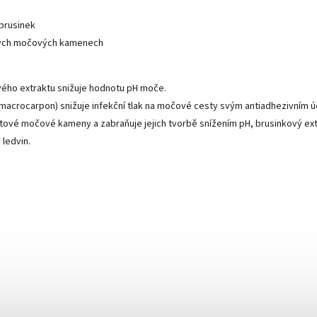
 brusinek
ových močových kamenech
ého extraktu snižuje hodnotu pH moče.
macrocarpon) snižuje infekční tlak na močové cesty svým antiadhezivním úč
itové močové kameny a zabraňuje jejich tvorbě snížením pH, brusinkový ext
 ledvin.