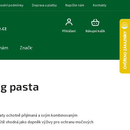
odní podmínky
Doprava a platby
Napište nám
Kontakty
.cz
Přihlášení
Nákupní košík
 nám
Značky
0g pasta
ířaty ochotně přijímaná a svým kombinovaným
ště vhodná jako dopněk výživy pro ochranu močových