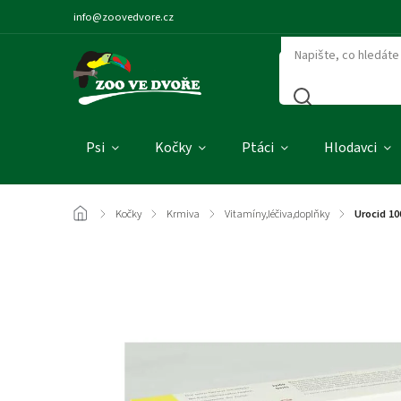
info@zoovedvore.cz
Psi
Kočky
Ptáci
Hlodavci
/
Kočky
/
Krmiva
/
Vitamíny,léčiva,doplňky
/
Urocid 1