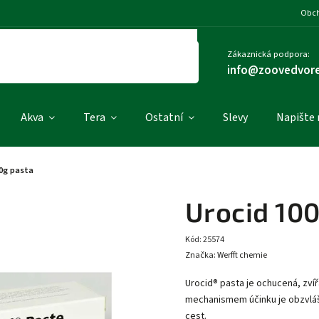
Obch
Zákaznická podpora:
info@zoovedvore
Akva
Tera
Ostatní
Slevy
Napište
00g pasta
Urocid 10
Kód:
25574
Značka:
Werfft chemie
Urocid® pasta je ochucená, zv
mechanismem účinku je obzvlá
cest.