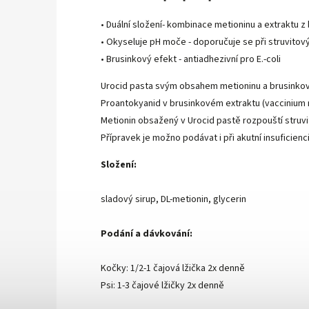
• Duální složení- kombinace metioninu a extraktu z
• Okyseluje pH moče - doporučuje se při struvit
• Brusinkový efekt - antiadhezivní pro E.-coli
Urocid pasta svým obsahem metioninu a brusinkov
Proantokyanid v brusinkovém extraktu (vaccinium 
Metionin obsažený v Urocid pastě rozpouští struv
Přípravek je možno podávat i při akutní insuficienci
Složení:
sladový sirup, DL-metionin, glycerin
Podání a dávkování:
Kočky: 1/2-1 čajová lžička 2x denně
Psi: 1-3 čajové lžičky 2x denně