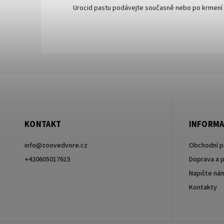
Urocid pastu podávejte současně nebo po krmení 
KONTAKT
INFORMA
info
@
zoovedvore.cz
Obchodní 
+420605017615
Doprava a p
Napište ná
+420605017615
Kontakty