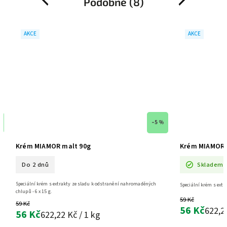
Podobné (8)
Previous
Next
AKCE
AKCE
–5 %
Krém MIAMOR malt 90g
Krém MIAMOR m
Do 2 dnů
Skladem
Speciální krém s extrakty ze sladu k odstranění nahromaděných
g.
Speciální krém s extr
chlupů - 6 x 15 g.
59 Kč
59 Kč
56 Kč
622,2
56 Kč
622,22 Kč / 1 kg