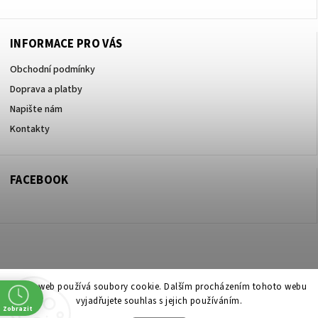
INFORMACE PRO VÁS
Obchodní podmínky
Doprava a platby
Napište nám
Kontakty
FACEBOOK
Copyright 2026
ZOO ve dvoře Praha 5
. Všechna práva vyhrazena.
Tento web používá soubory cookie. Dalším procházením tohoto webu
vyjadřujete souhlas s jejich používáním.
Upravit nastavení cookies
Zobrazit