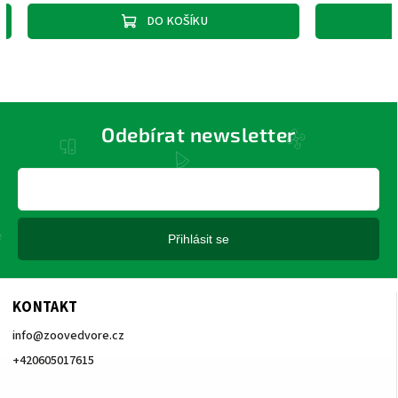
DO KOŠÍKU
Odebírat newsletter
Přihlásit se
KONTAKT
info
@
zoovedvore.cz
+420605017615
+420605017615