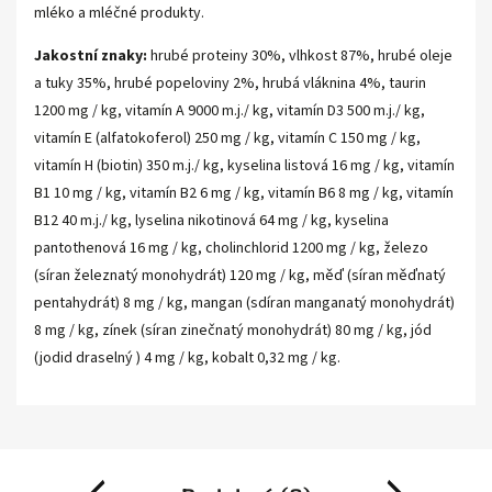
mléko a mléčné produkty.
Jakostní znaky:
hrubé proteiny 30%, vlhkost 87%, hrubé oleje
a tuky 35%, hrubé popeloviny 2%, hrubá vláknina 4%, taurin
1200 mg / kg, vitamín A 9000 m.j./ kg, vitamín D3 500 m.j./ kg,
vitamín E (alfatokoferol) 250 mg / kg, vitamín C 150 mg / kg,
vitamín H (biotin) 350 m.j./ kg, kyselina listová 16 mg / kg, vitamín
B1 10 mg / kg, vitamín B2 6 mg / kg, vitamín B6 8 mg / kg, vitamín
B12 40 m.j./ kg, lyselina nikotinová 64 mg / kg, kyselina
pantothenová 16 mg / kg, cholinchlorid 1200 mg / kg, železo
(síran železnatý monohydrát) 120 mg / kg, měď (síran měďnatý
pentahydrát) 8 mg / kg, mangan (sdíran manganatý monohydrát)
8 mg / kg, zínek (síran zinečnatý monohydrát) 80 mg / kg, jód
(jodid draselný ) 4 mg / kg, kobalt 0,32 mg / kg.