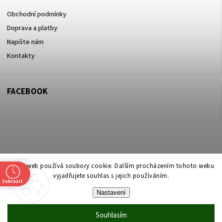
Obchodní podmínky
Doprava a platby
Napište nám
Kontakty
FACEBOOK
Copyright 2026
ZOO ve dvoře Praha 5
. Všechna práva vyhrazena.
Tento web používá soubory cookie. Dalším procházením tohoto webu
vyjadřujete souhlas s jejich používáním.
Upravit nastavení cookies
Zobrazit
Nastavení
Vytvořil
Shoptet
| Design
Shoptak.cz
Souhlasím
Vytvořil Shoptet