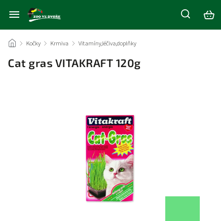
/
Kočky
/
Krmiva
/
Vitamíny,léčiva,doplňky
/
Cat gras VITAKRAFT 120g