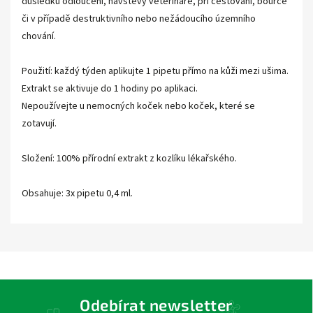
důsledku odloučení, návštěvy veterináře, při cestování, bouřce
či v případě destruktivního nebo nežádoucího územního
chování.
Použití: každý týden aplikujte 1 pipetu přímo na kůži mezi ušima.
Extrakt se aktivuje do 1 hodiny po aplikaci.
Nepoužívejte u nemocných koček nebo koček, které se
zotavují.
Složení: 100% přírodní extrakt z kozlíku lékařského.
Obsahuje: 3x pipetu 0,4 ml.
Odebírat newsletter