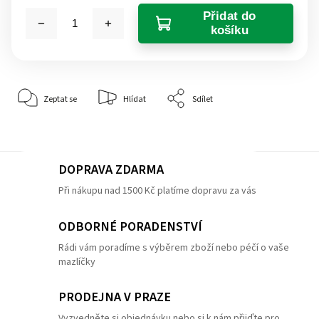
Přidat do
košíku
Zeptat se
Hlídat
Sdílet
DOPRAVA ZDARMA
Při nákupu nad 1500 Kč platíme dopravu za vás
ODBORNÉ PORADENSTVÍ
Rádi vám poradíme s výběrem zboží nebo péčí o vaše
mazlíčky
PRODEJNA V PRAZE
Vyzvedněte si objednávku nebo si k nám přijďte pro