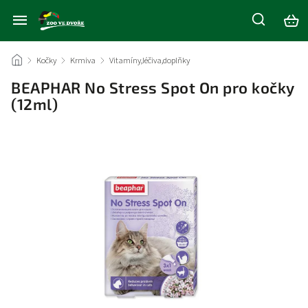
/
Kočky
/
Krmiva
/
Vitamíny,léčiva,doplňky
/
BEAPHAR No Stress Spot On pro kočky
(12ml)