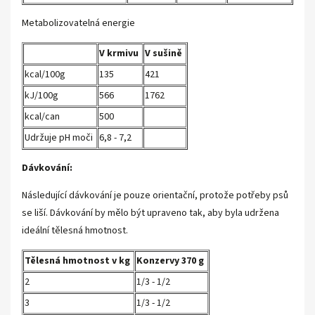
Metabolizovatelná energie
V krmivu
V sušině
kcal/100g
135
421
kJ/100g
566
1762
kcal/can
500
Udržuje pH moči
6,8 - 7,2
Dávkování:
Následující dávkování je pouze orientační, protože potřeby psů
se liší. Dávkování by mělo být upraveno tak, aby byla udržena
ideální tělesná hmotnost.
Tělesná hmotnost v kg
Konzervy 370 g
2
1/3 - 1/2
3
1/3 - 1/2