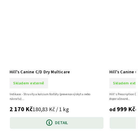
Hill's Canine C/D Dry Multicare
Hill's Canine u
Skladem externě
Skladem exte
Indikace: - Struvity a kalcium fosfáty (prevence výskytu nebo
Hill's Prescription D
návratu)....
doporučované...
2 170 Kč
999 Kč
180,83 Kč / 1 kg
o
od
DETAIL