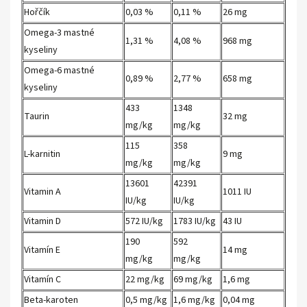
Hořčík
0,03 %
0,11 %
26 mg
Omega-3 mastné
1,31 %
4,08 %
968 mg
kyseliny
Omega-6 mastné
0,89 %
2,77 %
658 mg
kyseliny
433
1348
Taurin
32 mg
mg/kg
mg/kg
115
358
L-karnitin
9 mg
mg/kg
mg/kg
13601
42391
Vitamin A
1011 IU
IU/kg
IU/kg
Vitamin D
572 IU/kg
1783 IU/kg
43 IU
190
592
Vitamín E
14 mg
mg/kg
mg/kg
Vitamín C
22 mg/kg
69 mg/kg
1,6 mg
Beta-karoten
0,5 mg/kg
1,6 mg/kg
0,04 mg