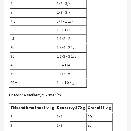
4
1/2 - 3/4
5
2/3 - 3/4
7,5
3/4 - 1 1/4
10
1 - 1 1/2
15
1 1/2 - 2
20
1 3/4 - 2 1/2
30
2 1/3 - 3 1/3
40
3 - 4 1/4
50
3 1/2 - 5
60 +
1 na 10 kg
Pruvodce smíšeným krmením
Tělesná hmotnost v kg
Konzervy 370 g
Granulát v g
2
1/4
20
3
1/3
25