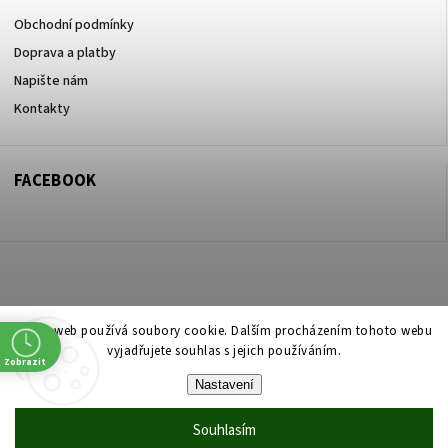
Obchodní podmínky
Doprava a platby
Napište nám
Kontakty
FACEBOOK
Copyright 2026
ZOO ve dvoře Praha 5
. Všechna práva vyhrazena.
Tento web používá soubory cookie. Dalším procházením tohoto webu
vyjadřujete souhlas s jejich používáním.
Upravit nastavení cookies
Zobrazit
Nastavení
Vytvořil
Shoptet
| Design
Shoptak.cz
Souhlasím
Vytvořil Shoptet