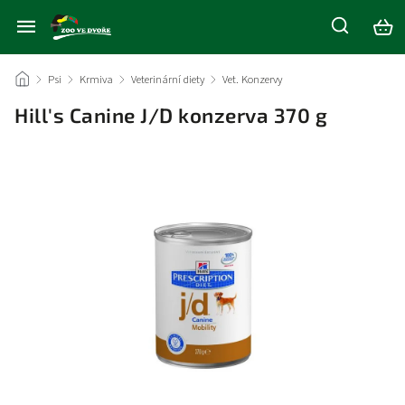
/
Psi
/
Krmiva
/
Veterinární diety
/
Vet. Konzervy
/
Hill's Canine J/D konzerva 370 g