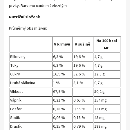
prvky. Barveno oxidem železitým.
Nutriční složení:
Průměrný obsah živin:
Na 100 kcal
V krmivu
V sušině
ME
Bílkoviny
6,3 %
19,6 %
4,7 g
Tuky
6,3 %
19,6 %
4,7 g
Cukry
16,9 %
52,6 %
12,5 g
Hrubá vláknina
1 %
3,1 %
0,7 g
Vlhkost
67,9 %
-
50,2 g
Vápník
0,21 %
0,65 %
154 mg
Fosfor
0,18 %
0,55 %
131 mg
Sodík
0,06 %
0,18 %
43 mg
Draslík
0,25 %
0,79 %
188 mg