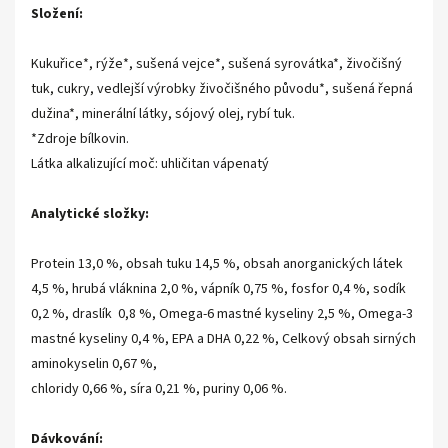
Složení:
Kukuřice*, rýže*, sušená vejce*, sušená syrovátka*, živočišný
tuk, cukry, vedlejší výrobky živočišného původu*, sušená řepná
dužina*, minerální látky, sójový olej, rybí tuk.
*Zdroje bílkovin.
Látka alkalizující moč: uhličitan vápenatý
Analytické složky:
Protein 13,0 %, obsah tuku 14,5 %, obsah anorganických látek
4,5 %, hrubá vláknina 2,0 %, vápník 0,75 %, fosfor 0,4 %, sodík
0,2 %, draslík 0,8 %, Omega-6 mastné kyseliny 2,5 %, Omega-3
mastné kyseliny 0,4 %, EPA a DHA 0,22 %, Celkový obsah sirných
aminokyselin 0,67 %,
chloridy 0,66 %, síra 0,21 %, puriny 0,06 %.
Dávkování: