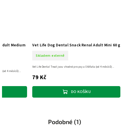
al Snack Renal Adult Medium
Vet Life Dog Dental Snack Renal Adult
Skladem externě
Vet Life Dental Treat jsou vhodné pro psy a štěňata (od 4 
odné pro psy a štěňata (od 4 měsíců)...
79 Kč
DO KOŠÍKU
DO KOŠÍKU
Podobné (1)