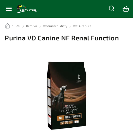
/
Psi
/
Krmiva
/
Veterinární diety
/
Vet. Granule
/
Purina VD Canine NF Renal Function