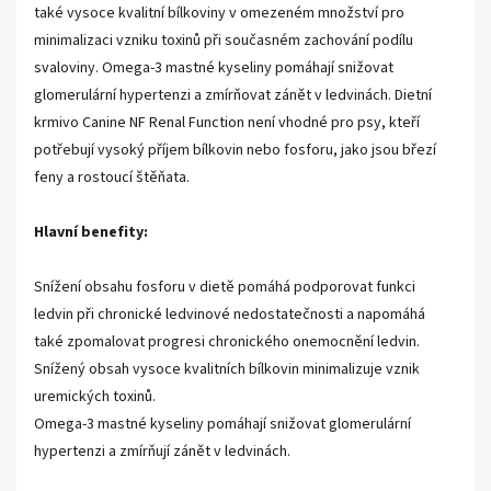
také vysoce kvalitní bílkoviny v omezeném množství pro
minimalizaci vzniku toxinů při současném zachování podílu
svaloviny. Omega-3 mastné kyseliny pomáhají snižovat
glomerulární hypertenzi a zmírňovat zánět v ledvinách. Dietní
krmivo Canine NF Renal Function není vhodné pro psy, kteří
potřebují vysoký příjem bílkovin nebo fosforu, jako jsou březí
feny a rostoucí štěňata.
Hlavní benefity:
Snížení obsahu fosforu v dietě pomáhá podporovat funkci
ledvin při chronické ledvinové nedostatečnosti a napomáhá
také zpomalovat progresi chronického onemocnění ledvin.
Snížený obsah vysoce kvalitních bílkovin minimalizuje vznik
uremických toxinů.
Omega-3 mastné kyseliny pomáhají snižovat glomerulární
hypertenzi a zmírňují zánět v ledvinách.