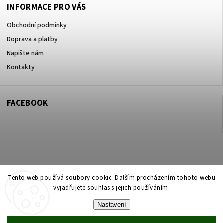
INFORMACE PRO VÁS
Obchodní podmínky
Doprava a platby
Napište nám
Kontakty
FACEBOOK
Copyright 2026
ZOO ve dvoře Praha 5
. Všechna práva vyhrazena.
Tento web používá soubory cookie. Dalším procházením tohoto webu
vyjadřujete souhlas s jejich používáním.
Upravit nastavení cookies
Nastavení
Vytvořil
Shoptet
| Design
Shoptak.cz