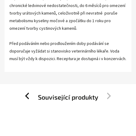
chronické ledvinové nedostatečnosti, do 6 měsíců pro omezení
tvorby urátových kamenů, celoživotně při nevratné poruše
metabolismu kyseliny močové a zpočátku do 1 roku pro
omezení tvorby cystinových kamenů.
Před podáváním nebo prodloužením doby podávání se
doporučuje vyžádat si stanovisko veterinárního lékaře. Voda
musí být vždy k dispozici. Receptura je dostupná i v konzervách.
Související produkty
Previous
Next