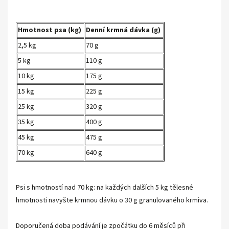
Hmotnost psa (kg)
Denní krmná dávka (g)
2,5 kg
70 g
5 kg
110 g
10 kg
175 g
15 kg
225 g
25 kg
320 g
35 kg
400 g
45 kg
475 g
70 kg
640 g
Psi s hmotností nad 70 kg: na každých dalších 5 kg tělesné
hmotnosti navyšte krmnou dávku o 30 g granulovaného krmiva.
Doporučená doba podávání je zpočátku do 6 měsíců při