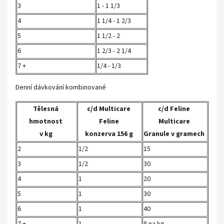
3
1 - 1 1/3
4
1 1/4 - 1 2/3
5
1 1/2 - 2
6
1 2/3 - 2 1/4
7 +
1/4 - 1/3
Denní dávkování kombinované
Tělesná
c/d Multicare
c/d Feline
hmotnost
Feline
Multicare
v kg
konzerva 156 g
Granule v gramech
2
1/2
15
3
1/2
30
4
1
20
5
1
30
6
1
40