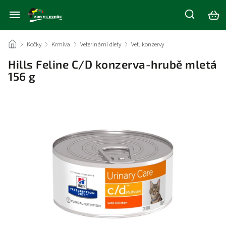
/
Kočky
/
Krmiva
/
Veterinární diety
/
Vet. konzervy
/
Hills Feline C/D konzerva-hrubě mletá
156 g