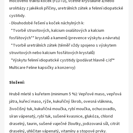
močového traktu koček (FLUTD), včetně krystalurie a/nebo
urolitiázy z jakékoli příčiny, uretrálních zátek a felinní idiopatické
cystitidy.
- Dlouhodobé řešení u koček náchylných k:
*Tvorbě struvitových, kalcium oxalátových a kalcium
fosfátových** krystalů a kamenů (prevence výskytu a návratu)
*Tvorbě uretrálních zátek (téměř vždy spojeno s výskytem
struvitových nebo kalcium fosfátových krystalů)
*Výskytu felinní idiopatické cystitidy (podávat hlavně c/d™
Multicare Feline kapsičky a konzervy)
Složení:
Hrubě mleté s kuřetem (minimum 5 %): Vepřové maso, vepřová
játra, kuřecí maso, rýže, kukuřičný škrob, ovesná vláknina,
živočišný tuk, kukuřičná moučka, rybí moučka, ochucovadlo,
síran vápenatý, rybí tuk, sušené kvasnice, glukóza, chlorid
draselný, taurin, sušené vaječné žloutky, jodizovaná sůl, citrát
draselný, uhličitan vápenatý, vitamíny a stopové prvky.