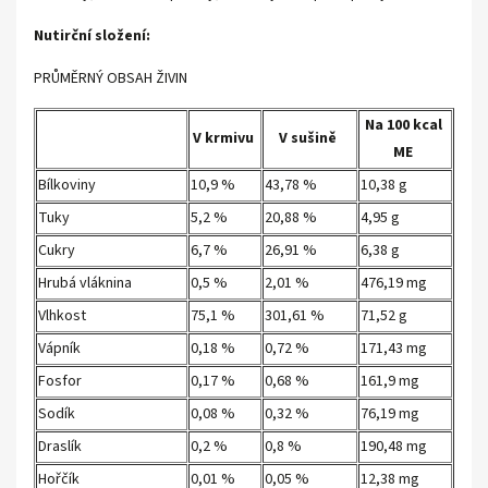
Nutirční složení:
PRŮMĚRNÝ OBSAH ŽIVIN
Na 100 kcal
V krmivu
V sušině
ME
Bílkoviny
10,9 %
43,78 %
10,38 g
Tuky
5,2 %
20,88 %
4,95 g
Cukry
6,7 %
26,91 %
6,38 g
Hrubá vláknina
0,5 %
2,01 %
476,19 mg
Vlhkost
75,1 %
301,61 %
71,52 g
Vápník
0,18 %
0,72 %
171,43 mg
Fosfor
0,17 %
0,68 %
161,9 mg
Sodík
0,08 %
0,32 %
76,19 mg
Draslík
0,2 %
0,8 %
190,48 mg
Hořčík
0,01 %
0,05 %
12,38 mg