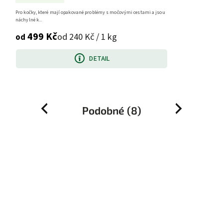
Pro kočky, které mají opakované problémy s močovými cestami a jsou
náchylné k...
499 Kč
od 240 Kč / 1 kg
od
DETAIL
Podobné (8)
Previous
Next