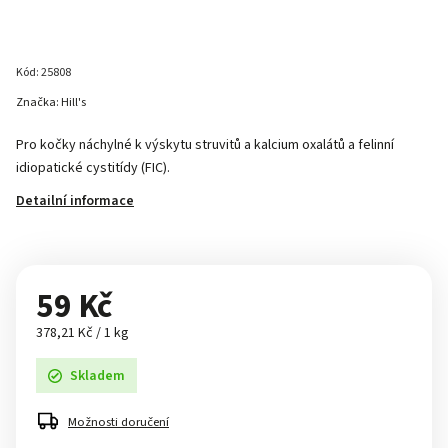
Kód:
25808
Značka:
Hill's
Pro kočky náchylné k výskytu struvitů a kalcium oxalátů a felinní
idiopatické cystitídy (FIC).
Detailní informace
59 Kč
378,21 Kč / 1 kg
Skladem
Možnosti doručení