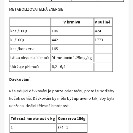
METABOLIZOVATELNÁ ENERGIE
V krmivu
V sušině
kcal/100g
106
424
kJ/100g
442
1773
kcal/konzervu
165
Látka okyselující moč:
DL-metionin 1.25mg/kg
Udržuje pH moči
6,2 - 6,4
Dávkování:
Následující dávkování je pouze orientační, protože potřeby
koček se liší. Dávkování by mělo být upraveno tak, aby byla
udržena ideální tělesná hmotnost.
Tělesná hmotnost v kg
Konzerva 156g
2
3/4 - 1