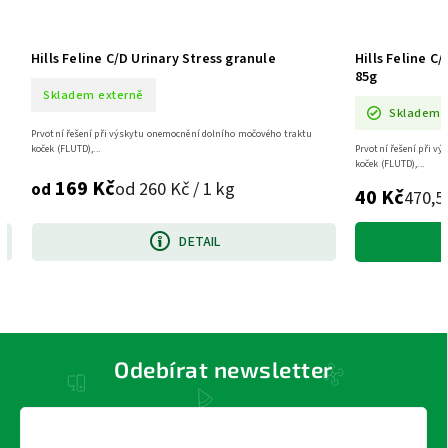
ne C/D Urinary Stress granule
Hills Feline C/D kapsa Urinar
85g
 externě
Skladem
 při výskytu onemocnění dolního močového traktu
..
Prvotní řešení při výskytu onemocnění do
koček (FLUTD),...
Kč
od 260 Kč / 1 kg
40 Kč
470,59 Kč / 1 kg
DETAIL
DO KOŠÍ
Odebírat newsletter