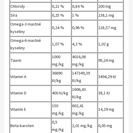
Chloridy
0,21 %
0,84 %
200 mg
Síra
0,25 %
1 %
238,1 mg
Omega-3 mastné
0,24 %
0,96 %
228,57 mg
kyseliny
Omega-6 mastné
1,07 %
4,3 %
1,02 g
kyseliny
1000
4016,06
Taurin
95,24 mg
mg/kg
mg/kg
36690
147349,39
Vitamin A
3494,29 IU
IU/kg
IU/kg
1606,43
Vitamin D
400 IU/kg
38,1 IU
IU/kg
150
602,41
Vitamín E
14,29 mg
mg/kg
mg/kg
0,5
Beta-karoten
2,01 mg/kg
0,05 mg
mg/kg