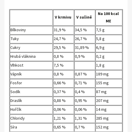
Na 100 kcal
V krmivu
V sušině
ME
Bílkoviny
31,9 %
34,5 %
7,5 g
Tuky
24,7 %
26,7 %
5,8 g
Cukry
29,5 %
31,89 %
6,9 g
Hrubá vláknina
0,8 %
0,9 %
0,2 g
Vlhkost
7,5 %
1,8 g
Vápník
0,8 %
0,87 %
189 mg
Fosfor
0,66 %
0,71 %
155 mg
Sodík
0,37 %
0,4 %
87 mg
Draslík
0,88 %
0,95 %
207 mg
Hořčík
0,06 %
0,06 %
14 mg
Chloridy
1,21 %
1,31 %
285 mg
Síra
0,65 %
0,7 %
152 mg