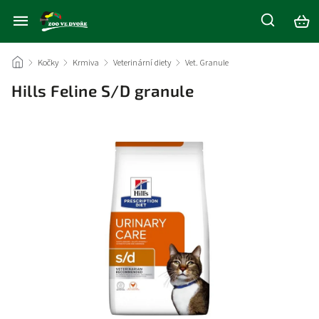
/
Kočky
/
Krmiva
/
Veterinární diety
/
Vet. Granule
/
Hills Feline S/D granule