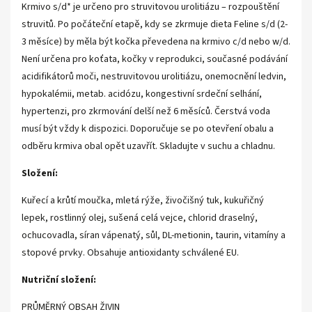
Krmivo s/d* je určeno pro struvitovou urolitiázu – rozpouštění
struvitů. Po počáteční etapě, kdy se zkrmuje dieta Feline s/d (2-
3 měsíce) by měla být kočka převedena na krmivo c/d nebo w/d.
Není určena pro koťata, kočky v reprodukci, současné podávání
acidifikátorů moči, nestruvitovou urolitiázu, onemocnění ledvin,
hypokalémii, metab. acidózu, kongestivní srdeční selhání,
hypertenzi, pro zkrmování delší než 6 měsíců. Čerstvá voda
musí být vždy k dispozici. Doporučuje se po otevření obalu a
odběru krmiva obal opět uzavřít. Skladujte v suchu a chladnu.
Složení:
Kuřecí a krůtí moučka, mletá rýže, živočišný tuk, kukuřičný
lepek, rostlinný olej, sušená celá vejce, chlorid draselný,
ochucovadla, síran vápenatý, sůl, DL-metionin, taurin, vitamíny a
stopové prvky. Obsahuje antioxidanty schválené EU.
Nutriční složení:
PRŮMĚRNÝ OBSAH ŽIVIN