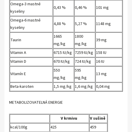
Omega-3 mastné
0,43 %
0,46 %
101 mg
kyseliny
Omega-6 mastné
4,88 %
5,27 %
1148 mg
kyseliny
1665
1800
Taurin
39 mg
mg/kg
mg/kg
Vitamin A
6715 IU/kg
7259 IU/kg
158 IU
Vitamin D
670 IU/kg
724 IU/kg
16 IU
550
595
Vitamín E
13 mg
mg/kg
mg/kg
Beta-karoten
1,5 mg/kg
1,6 mg/kg
0,04 mg
METABOLIZOVATELNÁ ENERGIE
V krmivu
V sušině
kcal/100g
425
459