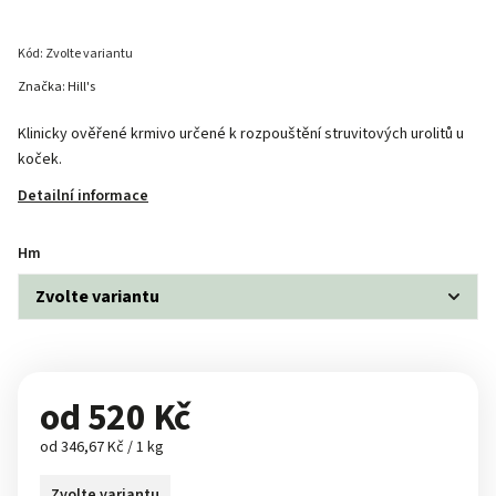
Kód:
Zvolte variantu
Značka:
Hill's
Klinicky ověřené krmivo určené k rozpouštění struvitových urolitů u
koček.
Detailní informace
Hm
od
520 Kč
od 346,67 Kč / 1 kg
Zvolte variantu