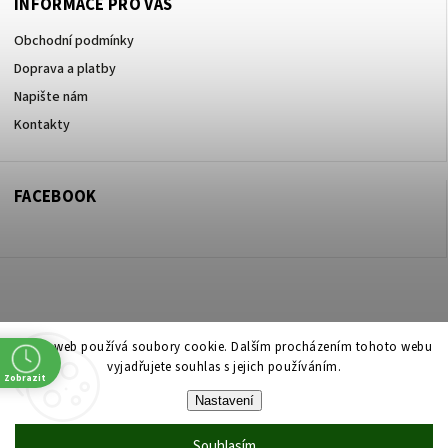
INFORMACE PRO VÁS
Obchodní podmínky
Doprava a platby
Napište nám
Kontakty
FACEBOOK
Copyright 2026
ZOO ve dvoře Praha 5
. Všechna práva vyhrazena.
Tento web používá soubory cookie. Dalším procházením tohoto webu
vyjadřujete souhlas s jejich používáním.
Upravit nastavení cookies
Zobrazit
Nastavení
Vytvořil
Shoptet
| Design
Shoptak.cz
Souhlasím
Vytvořil Shoptet