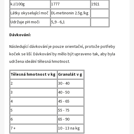
kJ/100g
1777
1921
Látky okyselující moč
DL-metinonin 2.5g/kg
Udržuje pH moči
5,9 - 6,1
Dávkování:
Následující dávkování je pouze orientační, protože potřeby
koček se liší. Dávkování by mělo být upraveno tak, aby byla
udržena ideální tělesná hmotnost.
Tělesná hmotnost v kg
Granulát v g
2
30 - 40
3
40 - 50
4
45 - 65
5
55 - 75
6
65 - 90
7 +
10 - 13 na kg