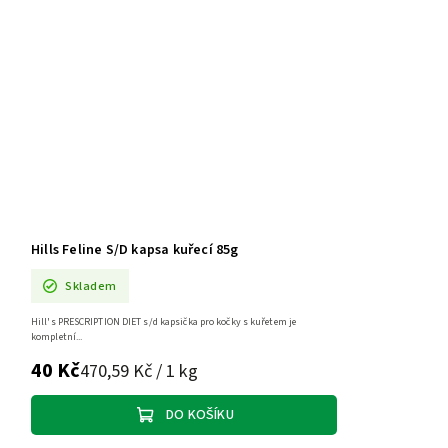
Hills Feline S/D kapsa kuřecí 85g
Skladem
Hill's PRESCRIPTION DIET s/d kapsička pro kočky s kuřetem je
kompletní...
40 Kč
470,59 Kč / 1 kg
DO KOŠÍKU