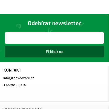
Odebírat newsletter
Přihlásit se
KONTAKT
info
@
zoovedvore.cz
+420605017615
+420605017615