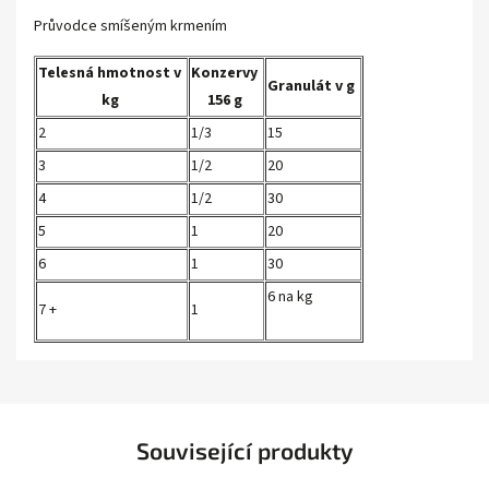
Průvodce smíšeným krmením
Telesná hmotnost v
Konzervy
Granulát v g
kg
156 g
2
1/3
15
3
1/2
20
4
1/2
30
5
1
20
6
1
30
6 na kg
7 +
1
Související produkty