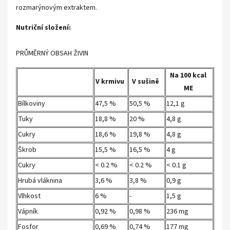
rozmarýnovým extraktem.
Nutriční složení:
PRŮMĚRNÝ OBSAH ŽIVIN
Na 100 kcal
V krmivu
V sušině
ME
Bílkoviny
47,5 %
50,5 %
12,1 g
Tuky
18,8 %
20 %
4,8 g
Cukry
18,6 %
19,8 %
4,8 g
Škrob
15,5 %
16,5 %
4 g
Cukry
< 0.2 %
< 0.2 %
< 0.1 g
Hrubá vláknina
3,6 %
3,8 %
0,9 g
Vlhkost
6 %
-
1,5 g
Vápník
0,92 %
0,98 %
236 mg
Fosfor
0,69 %
0,74 %
177 mg