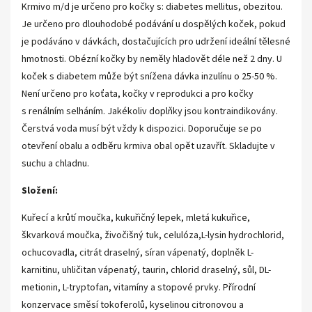
Krmivo m/d je určeno pro kočky s: diabetes mellitus, obezitou.
Je určeno pro dlouhodobé podávání u dospělých koček, pokud
je podáváno v dávkách, dostačujících pro udržení ideální tělesné
hmotnosti. Obézní kočky by neměly hladovět déle než 2 dny. U
koček s diabetem může být snížena dávka inzulínu o 25-50 %.
Není určeno pro koťata, kočky v reprodukci a pro kočky
s renálním selháním. Jakékoliv doplňky jsou kontraindikovány.
Čerstvá voda musí být vždy k dispozici. Doporučuje se po
otevření obalu a odběru krmiva obal opět uzavřít. Skladujte v
suchu a chladnu.
Složení:
Kuřecí a krůtí moučka, kukuřičný lepek, mletá kukuřice,
škvarková moučka, živočišný tuk, celulóza,L-lysin hydrochlorid,
ochucovadla, citrát draselný, síran vápenatý, doplněk L-
karnitinu, uhličitan vápenatý, taurin, chlorid draselný, sůl, DL-
metionin, L-tryptofan, vitamíny a stopové prvky. Přírodní
konzervace směsí tokoferolů, kyselinou citronovou a