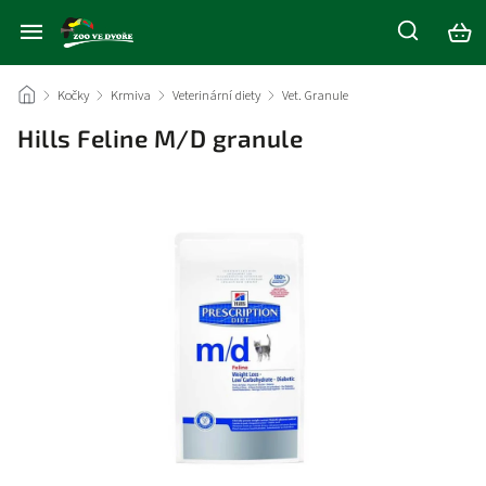
/
Kočky
/
Krmiva
/
Veterinární diety
/
Vet. Granule
/
Hills Feline M/D granule