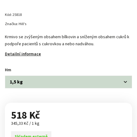
Kód:
25818
Značka:
Hill's
Krmivo se zvýšeným obsahem bílkovin a sníženým obsahem cukrů k
podpoře pacientů s cukrovkou a nebo nadváhou.
Detailní informace
Hm
518 Kč
345,33 Kč / 1 kg
Skladem externě