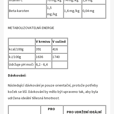
Vitamín C
70 mg/kg
74 mg/kg
1,8 mg
1,5
Beta-karoten
1,6 mg/kg
0,04 mg
mg/kg
METABOLIZOVATELNÁ ENERGIE
V krmivu
V sušině
kcal/100g
391
416
kJ/100g
1636
1740
Udržuje pH moči
6,2 - 6,4
Dávkování:
Následující dávkování je pouze orientační, protože potřeby
koček se liší. Dávkování by mělo být upraveno tak, aby byla
udržena ideální tělesná hmotnost.
PRO
PRO UDRŽENÍ IDEÁLNÍ