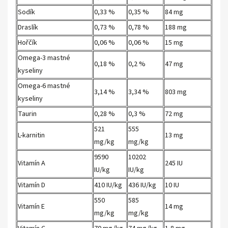
Sodík
0,33 %
0,35 %
84 mg
Draslík
0,73 %
0,78 %
188 mg
Hořčík
0,06 %
0,06 %
15 mg
Omega-3 mastné
0,18 %
0,2 %
47 mg
kyseliny
Omega-6 mastné
3,14 %
3,34 %
803 mg
kyseliny
Taurin
0,28 %
0,3 %
72 mg
521
555
L-karnitin
13 mg
mg/kg
mg/kg
9590
10202
Vitamín A
245 IU
IU/kg
IU/kg
Vitamín D
410 IU/kg
436 IU/kg
10 IU
550
585
Vitamín E
14 mg
mg/kg
mg/kg