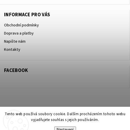
INFORMACE PRO VÁS
Obchodní podmínky
Doprava a platby
Napište nám
Kontakty
FACEBOOK
Copyright 2026
ZOO ve dvoře Praha 5
. Všechna práva vyhrazena.
Tento web používá soubory cookie. Dalším procházením tohoto webu
vyjadřujete souhlas s jejich používáním.
Upravit nastavení cookies
Nastavení