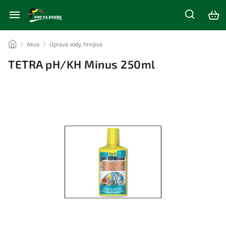
/
Akva
/
Úprava vody, hnojiva
/
TETRA pH/KH Minus 250ml