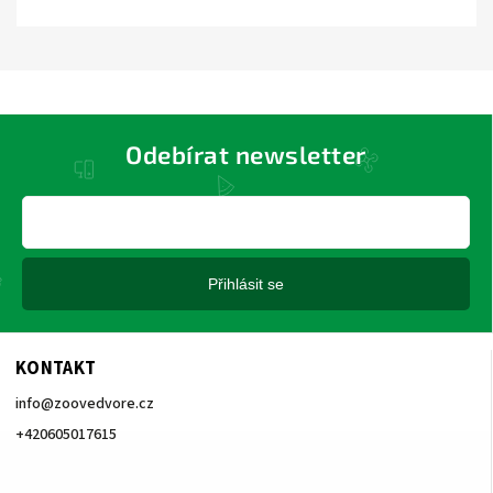
Odebírat newsletter
Přihlásit se
KONTAKT
info
@
zoovedvore.cz
+420605017615
+420605017615