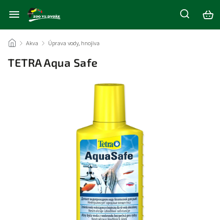
/
Akva
/
Úprava vody, hnojiva
/
TETRA Aqua Safe