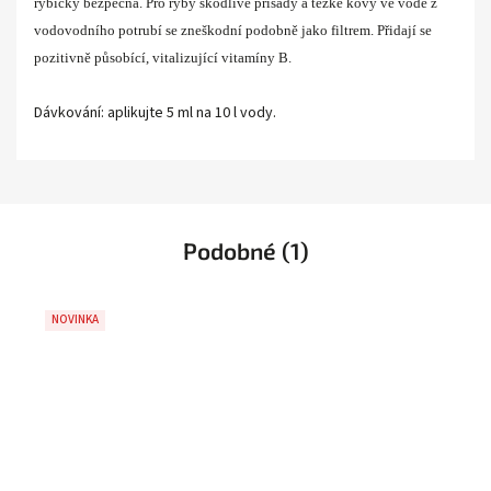
rybičky bezpečná. Pro ryby škodlivé přísady a těžké kovy ve vodě z
vodovodního potrubí se zneškodní podobně jako filtrem. Přidají se
pozitivně působící, vitalizující vitamíny B.
Dávkování: aplikujte 5 ml na 10 l vody.
Podobné (1)
NOVINKA