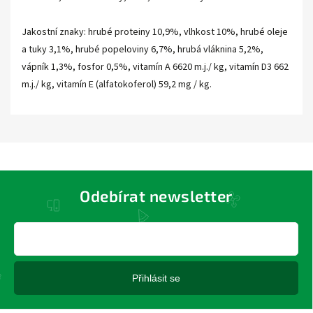
Jakostní znaky: hrubé proteiny 10,9%, vlhkost 10%, hrubé oleje
a tuky 3,1%, hrubé popeloviny 6,7%, hrubá vláknina 5,2%,
vápník 1,3%, fosfor 0,5%, vitamín A 6620 m.j./ kg, vitamín D3 662
m.j./ kg, vitamín E (alfatokoferol) 59,2 mg / kg.
Odebírat newsletter
Přihlásit se