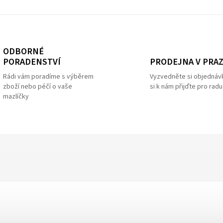
ODBORNÉ
PRODEJNA V PRA
PORADENSTVÍ
Vyzvedněte si objednáv
Rádi vám poradíme s výběrem
si k nám přijďte pro radu
zboží nebo péčí o vaše
mazlíčky