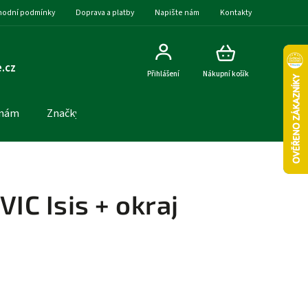
odní podmínky
Doprava a platby
Napište nám
Kontakty
.cz
Přihlášení
Nákupní košík
 nám
Značky
VIC Isis + okraj