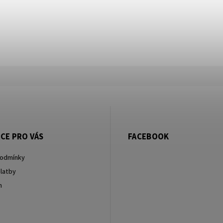
CE PRO VÁS
FACEBOOK
podmínky
latby
m