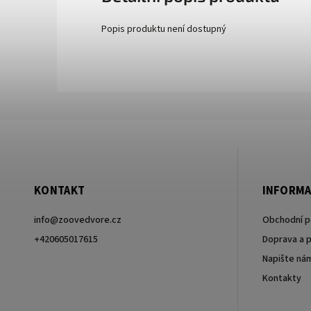
Popis produktu není dostupný
KONTAKT
INFORMA
info
@
zoovedvore.cz
Obchodní 
+420605017615
Doprava a p
Napište ná
+420605017615
Kontakty