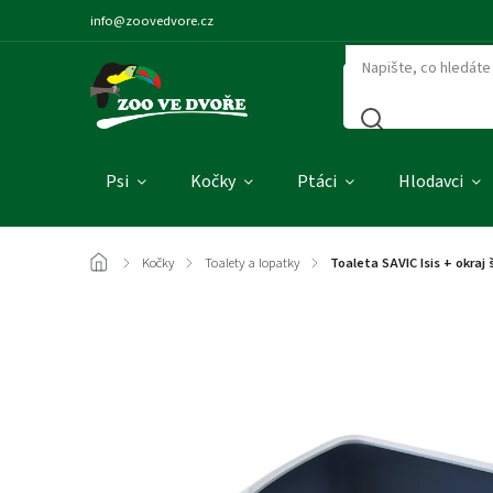
info@zoovedvore.cz
Psi
Kočky
Ptáci
Hlodavci
/
Kočky
/
Toalety a lopatky
/
Toaleta SAVIC Isis + okraj