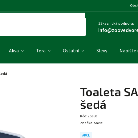
Obch
Zákaznická podpora:
info@zoovedvore
Akva
Tera
Ostatní
Slevy
Napište
 šedá
Toaleta SA
šedá
Kód:
25360
Značka:
Savic
AKCE