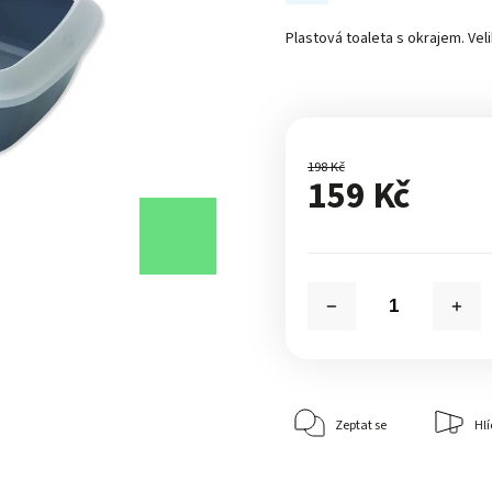
Plastová toaleta s okrajem. Veli
198 Kč
159 Kč
Zeptat se
Hlí