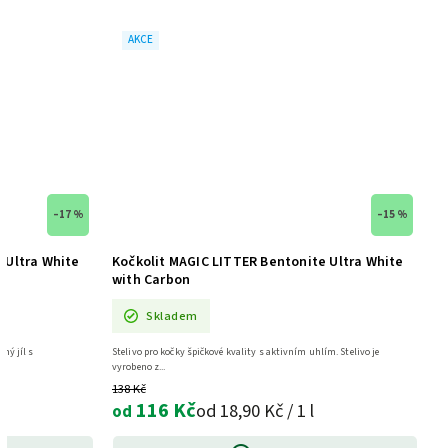
AKCE
–17 %
–15 %
 Ultra White
Kočkolit MAGIC LITTER Bentonite Ultra White
with Carbon
Skladem
ný jíl s
Stelivo pro kočky špičkové kvality s aktivním uhlím. Stelivo je
vyrobeno z...
138 Kč
116 Kč
od 18,90 Kč / 1 l
od