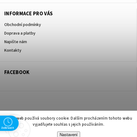
INFORMACE PRO VÁS
Obchodní podmínky
Doprava a platby
Napište nám
Kontakty
FACEBOOK
Copyright 2026
ZOO ve dvoře Praha 5
. Všechna práva vyhrazena.
Tento web používá soubory cookie. Dalším procházením tohoto webu
vyjadřujete souhlas s jejich používáním.
Upravit nastavení cookies
Zobrazit
Nastavení