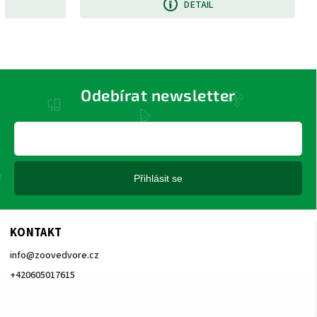
DETAIL
Odebírat newsletter
Přihlásit se
KONTAKT
info
@
zoovedvore.cz
+420605017615
+420605017615