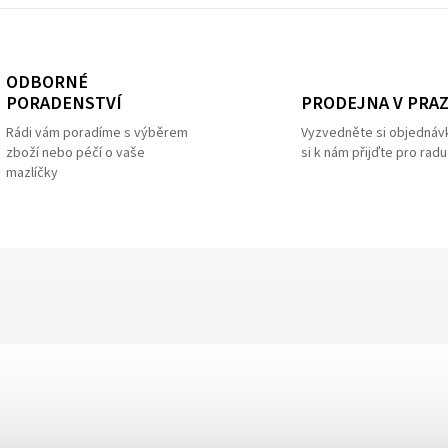
ODBORNÉ
PRODEJNA V PRA
PORADENSTVÍ
Vyzvedněte si objednáv
Rádi vám poradíme s výběrem
si k nám přijďte pro radu
zboží nebo péčí o vaše
mazlíčky