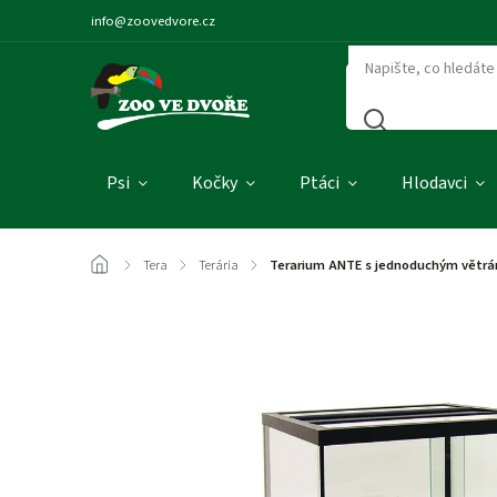
info@zoovedvore.cz
Psi
Kočky
Ptáci
Hlodavci
/
Tera
/
Terária
/
Terarium ANTE s jednoduchým větrán