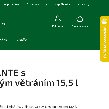
odní podmínky
Doprava a platby
Napište nám
Kontakty
.cz
Přihlášení
Nákupní košík
 nám
Značky
ANTE s
ým větráním 15,5 l
ací mřížkou. Velikost: 25 x 25 x 25 cm. Objem: 15,5 l.