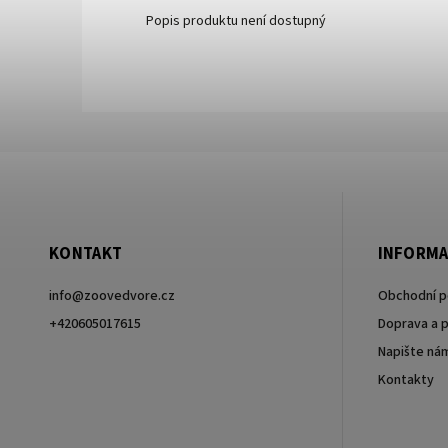
Popis produktu není dostupný
KONTAKT
INFORMA
info
@
zoovedvore.cz
Obchodní 
+420605017615
Doprava a p
Napište ná
+420605017615
Kontakty