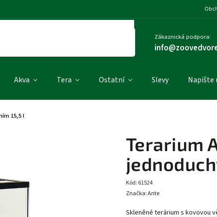
Obch
Zákaznická podpora:
info@zoovedvore
Akva
Tera
Ostatní
Slevy
Napište
ím 15,5 l
Terarium 
jednoduch
Kód:
61524
Značka:
Ante
Skleněné terárium s kovovou větr