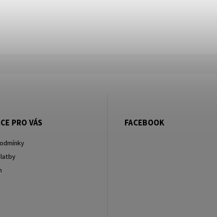
CE PRO VÁS
FACEBOOK
podmínky
latby
m