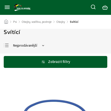
/
Psi
/
Obojky, vodítka, postroje
/
Obojky
/
Svítící
Svítící
Nejprodávanější
Nejlevnější
Nejdražší
Abecedně