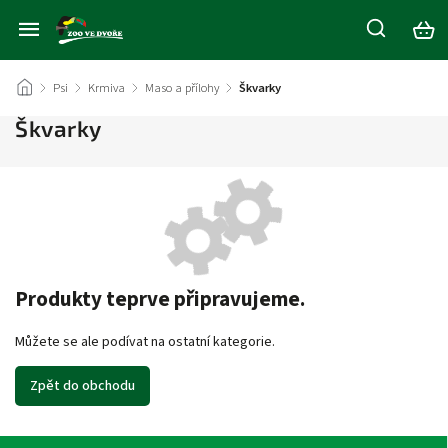
/
Psi
/
Krmiva
/
Maso a přílohy
/
Škvarky
Škvarky
Produkty teprve připravujeme.
Můžete se ale podívat na ostatní kategorie.
Zpět do obchodu