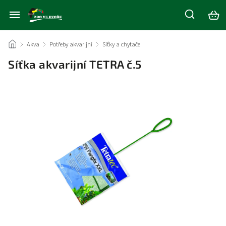
/
Akva
/
Potřeby akvarijní
/
Síťky a chytače
/
Síťka akvarijní TETRA č.5