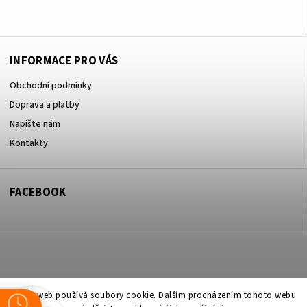
+420605017615
INFORMACE PRO VÁS
Obchodní podmínky
Doprava a platby
Napište nám
Kontakty
FACEBOOK
Copyright 2026
ZOO ve dvoře Praha 5
. Všechna práva vyhrazena.
Tento web používá soubory cookie. Dalším procházením tohoto webu