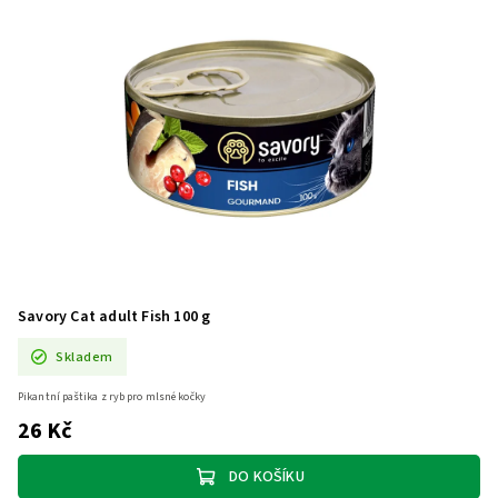
Savory Cat adult Fish 100 g
Skladem
Pikantní paštika z ryb pro mlsné kočky
26 Kč
DO KOŠÍKU