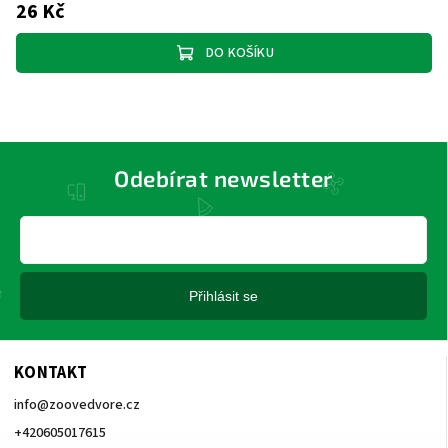
26 Kč
DO KOŠÍKU
Odebírat newsletter
Přihlásit se
KONTAKT
info
@
zoovedvore.cz
+420605017615