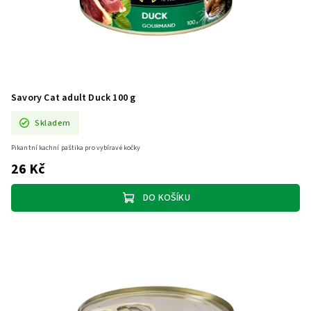
Savory Cat adult Duck 100 g
Skladem
Pikantní kachní paštika pro vybíravé kočky
26 Kč
DO KOŠÍKU