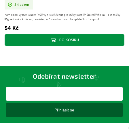
Skladem
Kombinaci vysoce kvalitní výživy a skvělé chut pro kočky s obtížným zažíváním - 4 kapsičky
85g ve šťávě s kuřetem, hovězím, krůtou a kachnou. Kompletní krmivo pro d...
54 Kč
DO KOŠÍKU
Odebírat newsletter
Přihlásit se