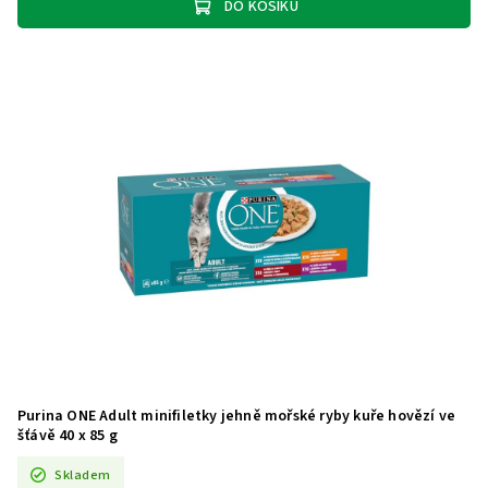
DO KOŠÍKU
Purina ONE Adult minifiletky jehně mořské ryby kuře hovězí ve
šťávě 40 x 85 g
Skladem