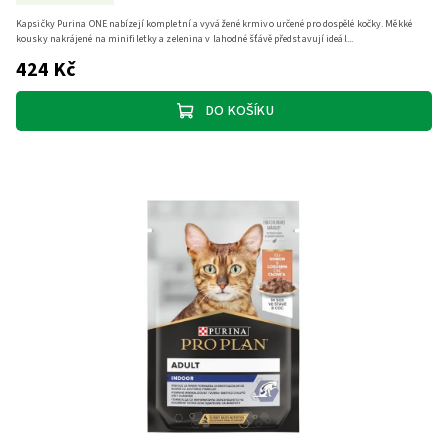
Kapsičky Purina ONE nabízejí kompletní a vyvážené krmivo určené pro dospělé kočky. Měkké
kousky nakrájené na minifiletky a zelenina v lahodné šťávě představují ideál...
424 Kč
DO KOŠÍKU