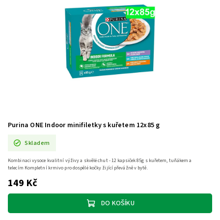
Purina ONE Indoor minifiletky s kuřetem 12x85 g
Skladem
Kombinaci vysoce kvalitní výživy a skvělé chut - 12 kapsiček 85g s kuřetem, tuňákem a
telecím Kompletní krmivo pro dospělé kočky žijící převážně v bytě.
149 Kč
DO KOŠÍKU