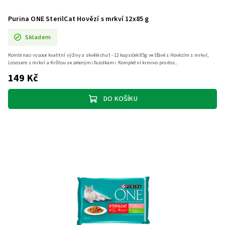
Purina ONE SterilCat Hovězí s mrkví 12x85 g
Skladem
Kombinaci vysoce kvalitní výživy a skvělé chut - 12 kapsiček 85g ve šťávě s Hovězím s mrkví,
Lososem s mrkví a Krůtou se zelenými fazolkami. Kompletní krmivo pro dos...
149 Kč
DO KOŠÍKU