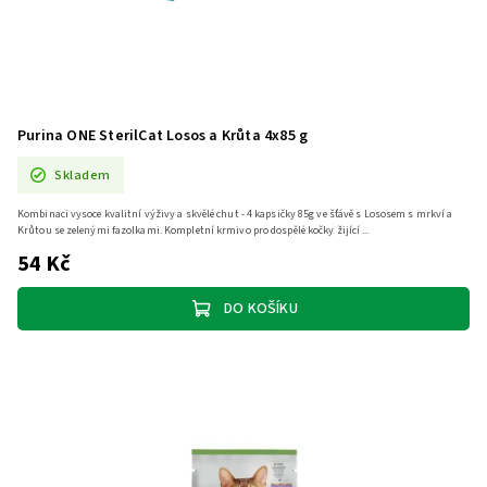
Purina ONE SterilCat Losos a Krůta 4x85 g
Skladem
Kombinaci vysoce kvalitní výživy a skvělé chut - 4 kapsičky 85g ve šťávě s Lososem s mrkví a
Krůtou se zelenými fazolkami. Kompletní krmivo pro dospělé kočky žijící ...
54 Kč
DO KOŠÍKU