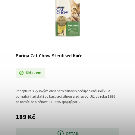
Purina Cat Chow Sterilised Kuře
Skladem
Receptura s vysokým obsahem bílkovin pečuje o vaši kočku a
pomáhá jí zůstat i po kastraci silnou a zdravou. Již od roku 1926
odborníci společnosti PURINA spojují por...
189 Kč
DETAIL