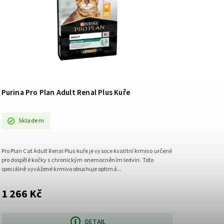
Purina Pro Plan Adult Renal Plus Kuře
Skladem
Pro Plan Cat Adult Renal Plus kuře je vysoce kvalitní krmivo určené
pro dospělé kočky s chronickým onemocněním ledvin. Toto
speciálně vyvážené krmivo obsahuje optimá...
1 266 Kč
DETAIL