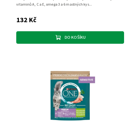
vitaminů A, C a E, omega 3 a 6 mastných kys...
132 Kč
DO KOŠÍKU