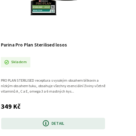
Purina Pro Plan Sterilised losos
Skladem
PRO PLAN STERILISED receptura s vysokým obsahem bílkovin a
nízkým obsahem tuku, obsahuje všechny esenciální živiny včetně
vitaminů A, C a E, omega 3 a 6 mastných kys...
349 Kč
DETAIL