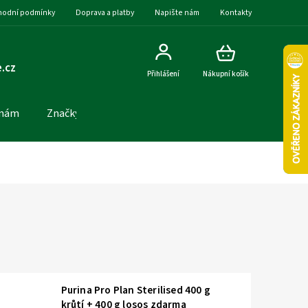
odní podmínky
Doprava a platby
Napište nám
Kontakty
.cz
Přihlášení
Nákupní košík
 nám
Značky
Purina Pro Plan Sterilised 400 g
krůtí + 400 g losos zdarma