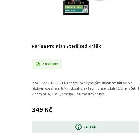
Purina Pro Plan Sterilised Králík
Skladem
PRO PLAN STERILISED receptura s vysokým obsahem bílkovin a
nízkým obsahem tuku, obsahuje všechny esenciální živiny včetně
vitaminů A, C a E, omega 3 a 6 mastných kys...
349 Kč
DETAIL