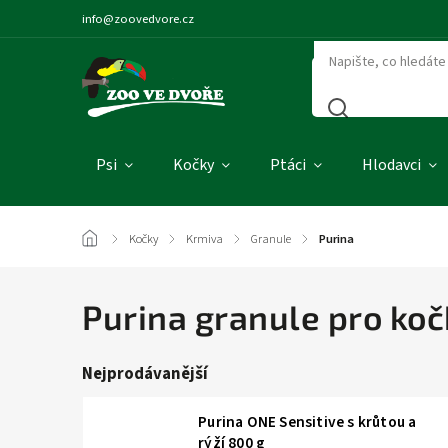
info@zoovedvore.cz
Psi
Kočky
Ptáci
Hlodavci
/
Kočky
/
Krmiva
/
Granule
/
Purina
Purina granule pro koč
Nejprodávanější
Purina ONE Sensitive s krůtou a
rýží 800 g