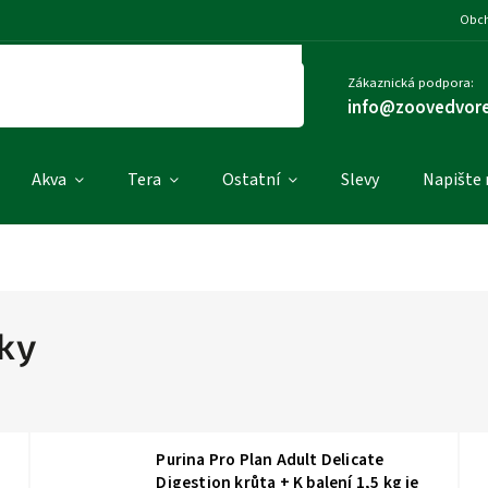
Obch
Zákaznická podpora:
info@zoovedvore
Akva
Tera
Ostatní
Slevy
Napište
ky
Purina Pro Plan Adult Delicate
Digestion krůta
+ K balení 1,5 kg je