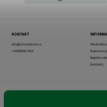
KONTAKT
INFORMA
info
@
zoovedvore.cz
Obchodní 
+420605017615
Doprava a p
Napište ná
+420605017615
Kontakty