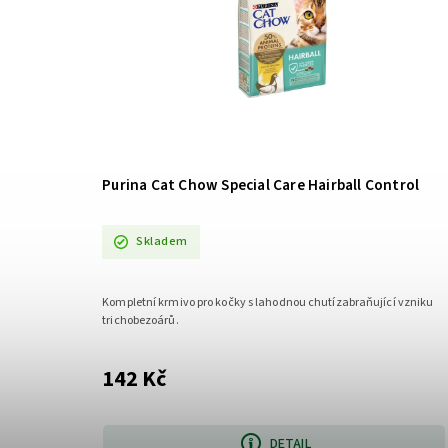
Purina Cat Chow Special Care Hairball Control
Skladem
Kompletní krmivo pro kočky s lahodnou chutízabraňující vzniku
trichobezoárů.
142 Kč
DETAIL