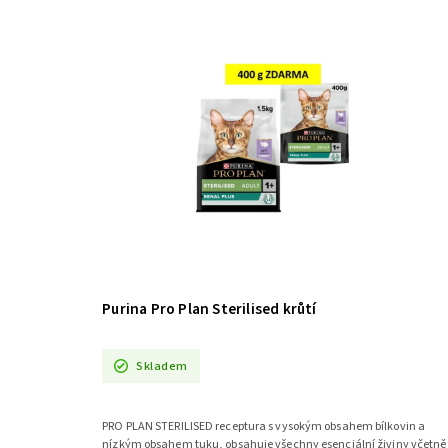
Purina Pro Plan Sterilised krůtí
Skladem
PRO PLAN STERILISED receptura s vysokým obsahem bílkovin a
nízkým obsahem tuku, obsahuje všechny esenciální živiny včetně