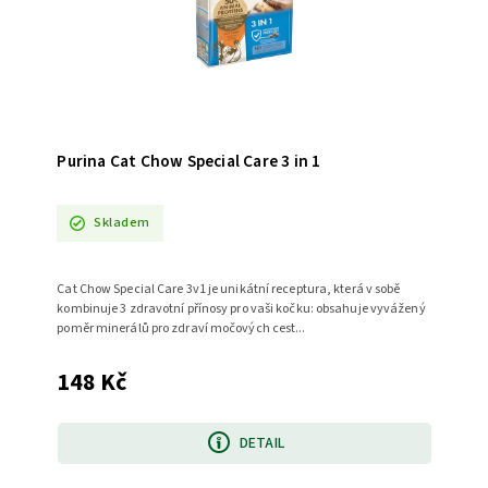
Purina Cat Chow Special Care 3 in 1
Skladem
Cat Chow Special Care 3v1 je unikátní receptura, která v sobě
kombinuje 3 zdravotní přínosy pro vaši kočku: obsahuje vyvážený
poměr minerálů pro zdraví močových cest...
148 Kč
DETAIL