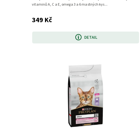
vitaminů A, C a E, omega 3 a 6 mastných kys...
349 Kč
DETAIL