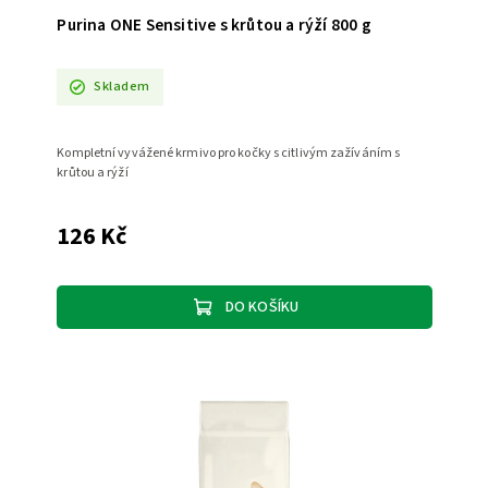
Purina ONE Sensitive s krůtou a rýží 800 g
Skladem
Kompletní vyvážené krmivo pro kočky s citlivým zažíváním s
krůtou a rýží
126 Kč
DO KOŠÍKU