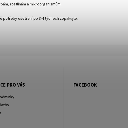
rybám, rostlinám a mikroorganismům.
adě potřeby ošetření po 3-4 týdnech zopakujte.
CE PRO VÁS
FACEBOOK
podmínky
latby
m