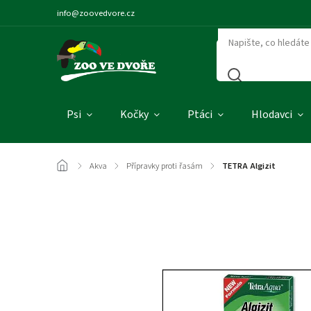
info@zoovedvore.cz
Psi
Kočky
Ptáci
Hlodavci
/
Akva
/
Přípravky proti řasám
/
TETRA Algizit