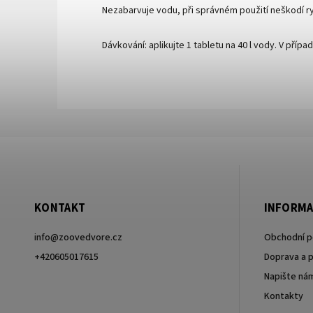
Nezabarvuje vodu, při správném použití neškodí 
Dávkování: aplikujte 1 tabletu na 40 l vody. V příp
KONTAKT
INFORMA
info
@
zoovedvore.cz
Obchodní 
+420605017615
Doprava a p
Napište ná
+420605017615
Kontakty