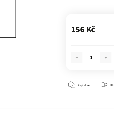
156 Kč
Zeptat se
Hlí