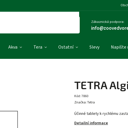
Obch
Zákaznická podpora:
info@zoovedvore
Akva
Tera
Ostatní
Slevy
Napište
TETRA Algi
Kód:
7860
Značka:
Tetra
Účinné tablety k rychlému zasta
Detailní informace