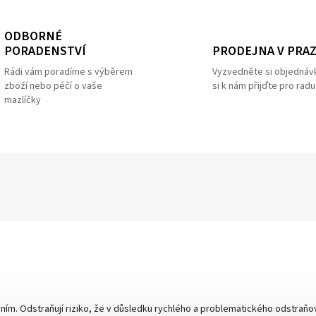
ODBORNÉ
PRODEJNA V PRA
PORADENSTVÍ
Vyzvedněte si objednáv
Rádi vám poradíme s výběrem
si k nám přijďte pro radu
zboží nebo péčí o vaše
mazlíčky
ením. Odstraňují riziko, že v důsledku rychlého a problematického odstraňov