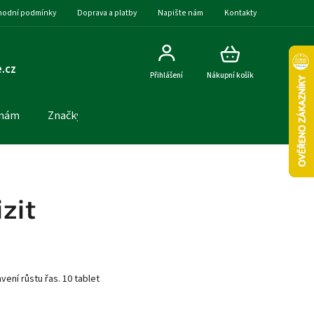
odní podmínky
Doprava a platby
Napište nám
Kontakty
.cz
Přihlášení
Nákupní košík
 nám
Značky
zit
vení růstu řas. 10 tablet