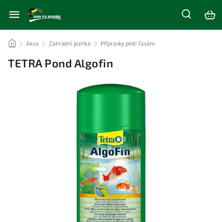
/
Akva
/
Zahradní jezírka
/
Přípravky proti řasám
/
TETRA Pond Algofin