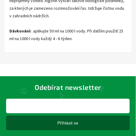
nepříjemný vzhled. Algofin vytváří takové biologické podmínky,
za kterých je zamezeno rozmnožování řas. Udržuje čistou vodu
v zahradních nádržích.
Dávkování:
aplikujte 50 ml na 1000 l vody. Při dalším použití 25
ml na 1000 l vody každý 4 - 6 týden.
Odebírat newsletter
Přihlásit se