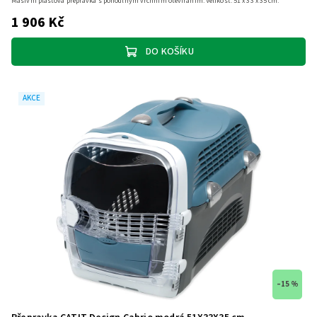
Masivní plastová přepravka s pohodlným vrchním otevíráním. Velikost: 51 x 33 x 35 cm.
1 906 Kč
DO KOŠÍKU
AKCE
–15 %