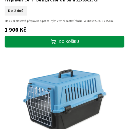
Přepravka CATIT Design Cabrio modrá 51X33X35 cm
Do 2 dnů
Masivní plastová přepravka s pohodlným vrchním otevíráním. Velikost: 51 x 33 x 35 cm.
1 906 Kč
DO KOŠÍKU