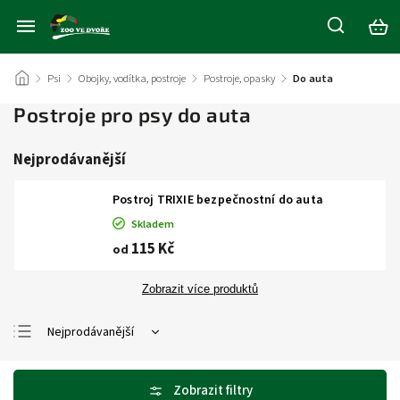
/
Psi
/
Obojky, vodítka, postroje
/
Postroje, opasky
/
Do auta
Postroje pro psy do auta
Nejprodávanější
Postroj TRIXIE bezpečnostní do auta
Skladem
115 Kč
od
Zobrazit více produktů
Nejprodávanější
Nejlevnější
Nejdražší