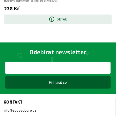
Nylonový bezpečnostní postroj pro psy do auta.
238 Kč
DETAIL
Odebírat newsletter
Přihlásit se
KONTAKT
info
@
zoovedvore.cz