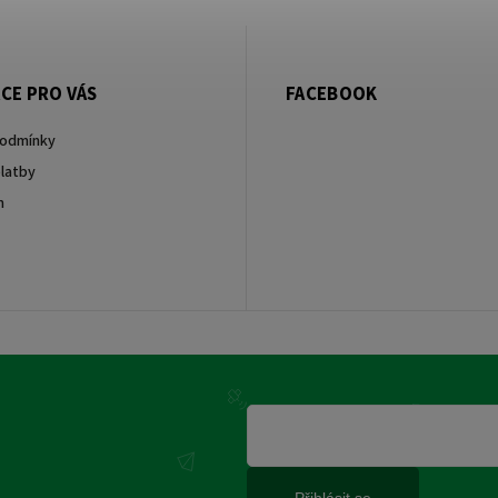
CE PRO VÁS
FACEBOOK
podmínky
latby
m
Přihlásit se