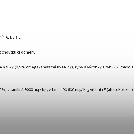
ín A, D3 a E.
pochoutku či odměnu.
eje a tuky (0,5% omega-3 mastné kyseliny), ryby a výrobky z ryb (4% maso z
, vitamín A 9000 m.j./ kg, vitamín D3 630 m.j./ kg, vitamín E (alfatokoferol)