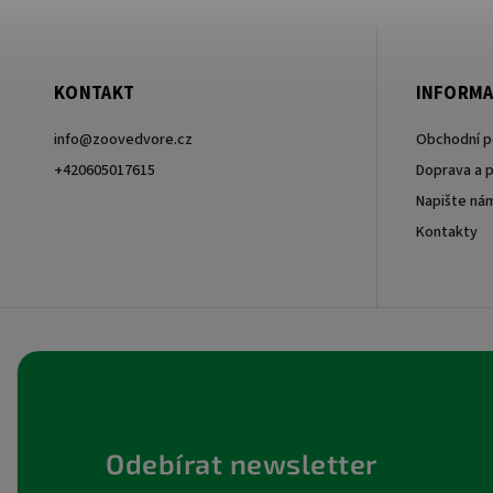
KONTAKT
INFORMA
info
@
zoovedvore.cz
Obchodní 
+420605017615
Doprava a p
Napište ná
+420605017615
Kontakty
Odebírat newsletter