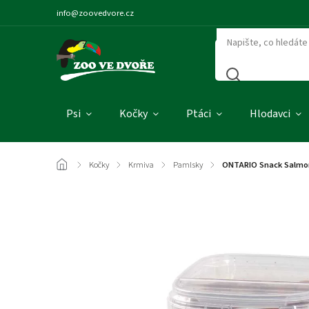
info@zoovedvore.cz
Psi
Kočky
Ptáci
Hlodavci
/
Kočky
/
Krmiva
/
Pamlsky
/
ONTARIO Snack Salmon