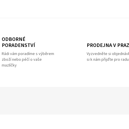
ODBORNÉ
PRODEJNA V PRA
PORADENSTVÍ
Vyzvedněte si objednáv
Rádi vám poradíme s výběrem
si k nám přijďte pro radu
zboží nebo péčí o vaše
mazlíčky