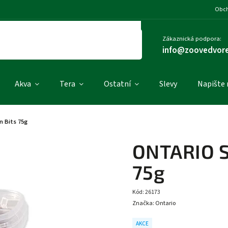
Obch
Zákaznická podpora:
info@zoovedvore
Akva
Tera
Ostatní
Slevy
Napište
 Bits 75g
ONTARIO S
75g
Kód:
26173
Značka:
Ontario
AKCE