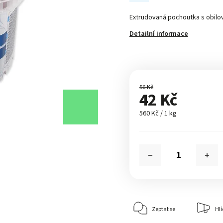
Extrudovaná pochoutka s obilov
Detailní informace
56 Kč
42 Kč
560 Kč / 1 kg
Zeptat se
Hlí