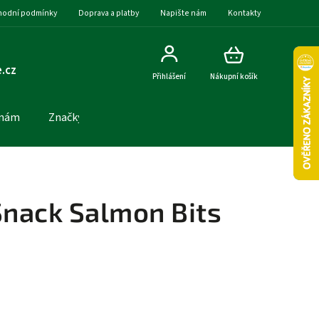
odní podmínky
Doprava a platby
Napište nám
Kontakty
.cz
Přihlášení
Nákupní košík
 nám
Značky
nack Salmon Bits