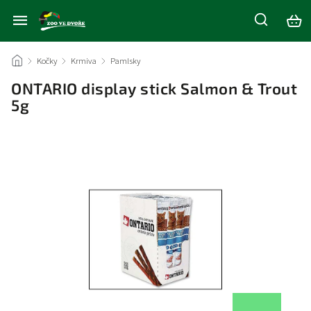
/
Kočky
/
Krmiva
/
Pamlsky
/
ONTARIO display stick Salmon & Trout
5g