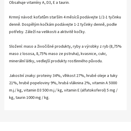
Obsahuje vitamíny A, D3, E a taurin.
Krmný návod: koťatům starším 4 měsíců podávejte 1/2-1 tyčinku
denně. Dospělým kočkám podávejte 1-2 tyčinky denně, podle
potřeby. Záleží na velikosti a aktivitě kočky.
Složení: maso a živočišné produkty, ryby a výrobky z ryb (8,75%
maso z lososa, 8,75% maso ze pstruha), kvasnice, cukr,
minerální látky, vedlejší produkty rostlinného původu.
Jakostní znaky: proteiny 34%, vlhkost 27%, hrubé oleje a tuky
21%, hrubé popeloviny 9%, hrubá vláknina 2%, vitamin A 5000
m.j./ kg, vitamin D3 500 m.j./ kg, vitamin E (alfatokoferol) 5 mg /
kg, taurin 1000 mg / kg.