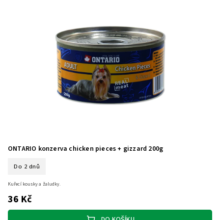
ONTARIO konzerva chicken pieces + gizzard 200g
Do 2 dnů
Kuřecí kousky a žaludky.
36 Kč
DO KOŠÍKU