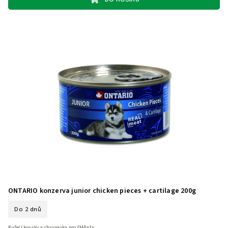
ONTARIO konzerva junior chicken pieces + cartilage 200g
Do 2 dnů
Kuřecí kousky a chrupavka pro štěňata.