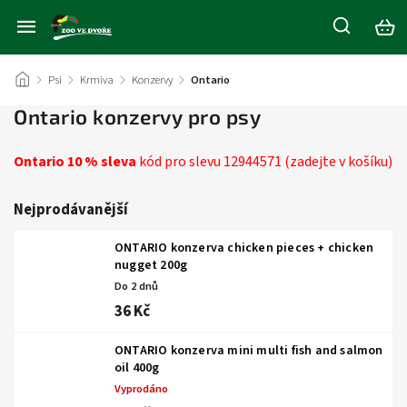
/
Psi
/
Krmiva
/
Konzervy
/
Ontario
Ontario konzervy pro psy
Ontario 10 % sleva
kód pro slevu 12944571 (zadejte v košíku)
Nejprodávanější
ONTARIO konzerva chicken pieces + chicken
nugget 200g
Do 2 dnů
36 Kč
ONTARIO konzerva mini multi fish and salmon
oil 400g
Vyprodáno