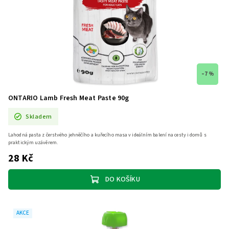
–7 %
ONTARIO Lamb Fresh Meat Paste 90g
Skladem
Lahodná pasta z čerstvého jehněčího a kuřecího masa v ideálním balení na cesty i domů s
praktickým uzávěrem.
28 Kč
DO KOŠÍKU
AKCE