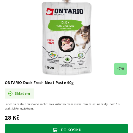
–7 %
ONTARIO Duck Fresh Meat Paste 90g
Skladem
Lahodná pasta z čerstvého kachního a kuřecího masa v ideálním balení na cesty i domů s
praktickým uzávěrem.
28 Kč
DO KOŠÍKU