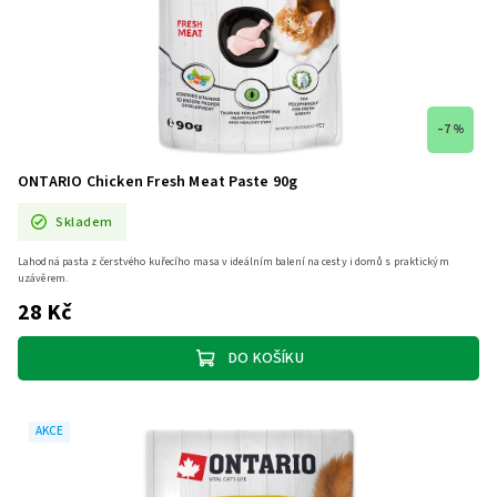
–7 %
ONTARIO Chicken Fresh Meat Paste 90g
Skladem
Lahodná pasta z čerstvého kuřecího masa v ideálním balení na cesty i domů s praktickým
uzávěrem.
28 Kč
DO KOŠÍKU
AKCE