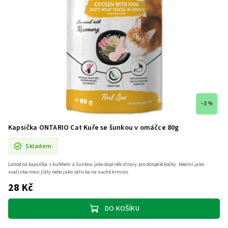
–3 %
Kapsička ONTARIO Cat Kuře se šunkou v omáčce 80g
Skladem
Lahodná kapsička s kuřetem a šunkou jako doplněk stravy pro dospělé kočky. Ideální jako
svačinka mezi jídly nebo jako zálivka na suché krmivo.
28 Kč
DO KOŠÍKU