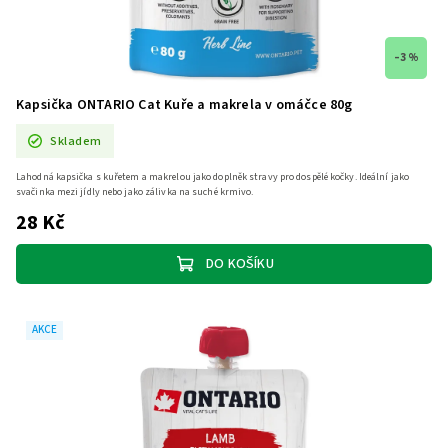
–3 %
Kapsička ONTARIO Cat Kuře a makrela v omáčce 80g
Skladem
Lahodná kapsička s kuřetem a makrelou jako doplněk stravy pro dospělé kočky. Ideální jako
svačinka mezi jídly nebo jako zálivka na suché krmivo.
28 Kč
DO KOŠÍKU
AKCE