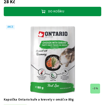
28 Kč
DO KOŠÍKU
AKCE
–3 %
Kapsička Ontario kuře a krevety v omáčce 80g