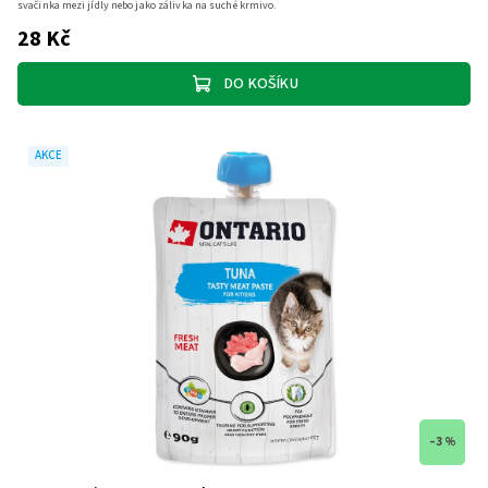
svačinka mezi jídly nebo jako zálivka na suché krmivo.
28 Kč
DO KOŠÍKU
AKCE
–3 %