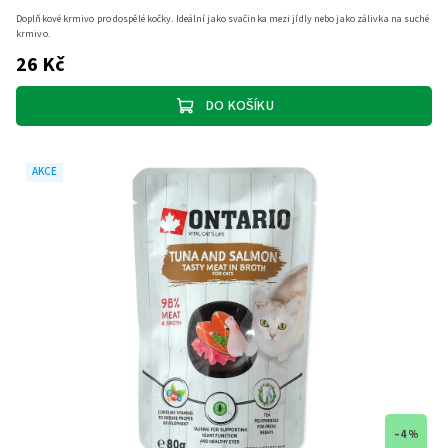
Doplňkové krmivo pro dospělé kočky. Ideální jako svačinka mezi jídly nebo jako zálivka na suché
krmivo.
26 Kč
DO KOŠÍKU
AKCE
–4 %