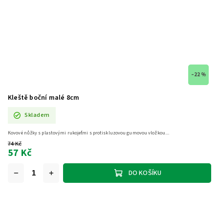
–22 %
Kleště boční malé 8cm
Skladem
Kovové nůžky s plastovými rukojeťmi s protiskluzovou gumovou vložkou....
74 Kč
57 Kč
DO KOŠÍKU