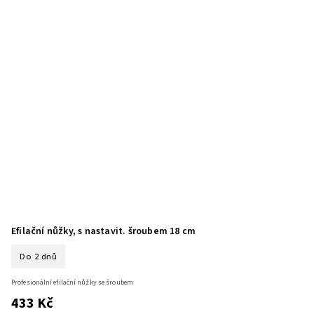
Efilační nůžky, s nastavit. šroubem 18 cm
Do 2 dnů
Profesionální efilační nůžky se šroubem
433 Kč