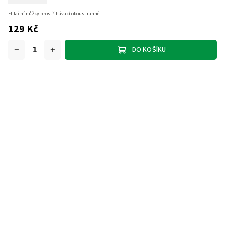
Efilační nůžky prostřihávací oboustranné.
129 Kč
DO KOŠÍKU