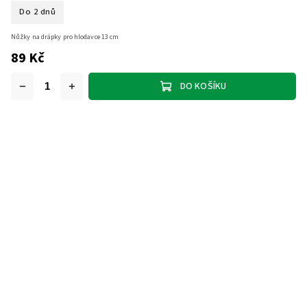
Do 2 dnů
Nůžky na drápky pro hlodavce 13 cm
89 Kč
DO KOŠÍKU