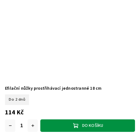
Efilační nůžky prostřihávací jednostranné 18 cm
Do 2 dnů
114 Kč
DO KOŠÍKU