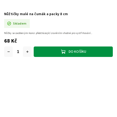
Nůžtičky malé na čumák a packy 8 cm
Skladem
Nůžky se zaoblenými konci předcházející zraněním vhodné pro vystřihování...
68 Kč
DO KOŠÍKU