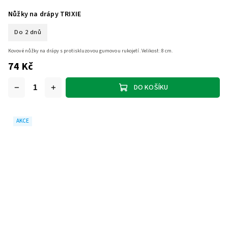
Nůžky na drápy TRIXIE
Do 2 dnů
Kovové nůžky na drápy s protiskluzovou gumovou rukojetí. Velikost: 8 cm.
74 Kč
DO KOŠÍKU
AKCE