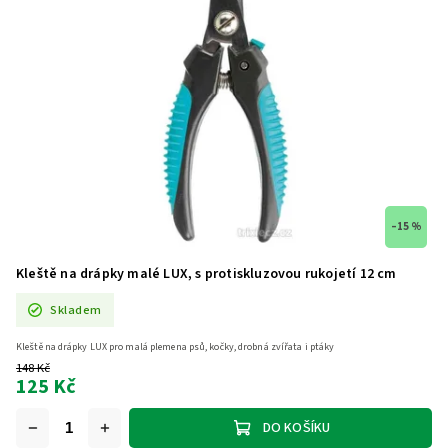
–15 %
Kleště na drápky malé LUX, s protiskluzovou rukojetí 12 cm
Skladem
Kleště na drápky LUX pro malá plemena psů, kočky, drobná zvířata i ptáky
148 Kč
125 Kč
DO KOŠÍKU