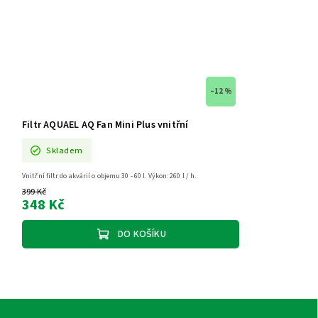
–12 %
Filtr AQUAEL AQ Fan Mini Plus vnitřní
Skladem
Vnitřní filtr do akvárií o objemu 30 - 60 l. Výkon: 260 l / h.
399 Kč
348 Kč
DO KOŠÍKU