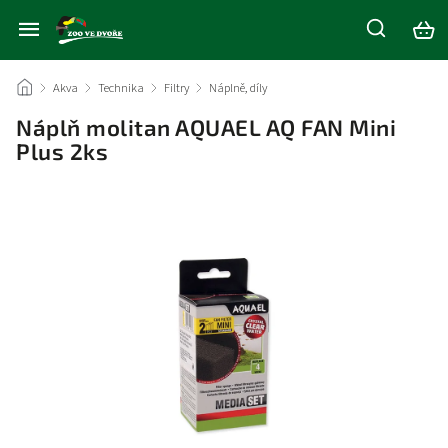
/
Akva
/
Technika
/
Filtry
/
Náplně, díly
/
Náplň molitan AQUAEL AQ FAN Mini
Plus 2ks