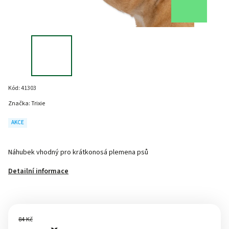
Kód:
41303
Značka:
Trixie
AKCE
Náhubek vhodný pro krátkonosá plemena psů
Detailní informace
84 Kč