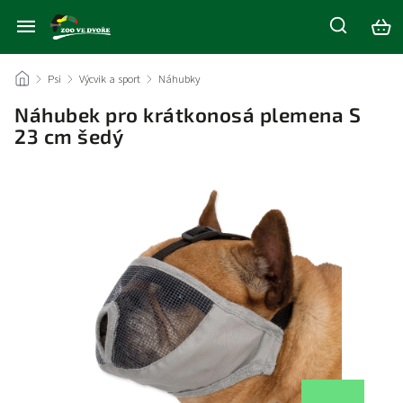
/
Psi
/
Výcvik a sport
/
Náhubky
/
Náhubek pro krátkonosá plemena S
23 cm šedý