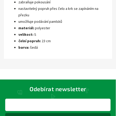
zabraňuje pokousání
nastavitelný popruh přes čelo a krk se zapínáním na
přezku
umožňuje podávání pamlsků
materiál:
polyester
velikost:
S
čelní popruh:
23 cm
barva:
šedá
Odebírat newsletter