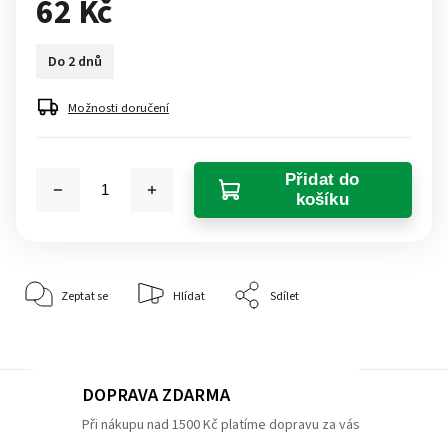
62 Kč
Do 2 dnů
Možnosti doručení
Přidat do
košíku
Zeptat se
Hlídat
Sdílet
DOPRAVA ZDARMA
Při nákupu nad 1500 Kč platíme dopravu za vás