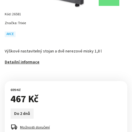
Kód:
26581
Značka:
Trixie
AKCE
Výškové nastavitelný stojan a dvě nerezové misky 1,8 l
Detailní informace
699 Kč
467 Kč
Do 2 dnů
Možnosti doručení