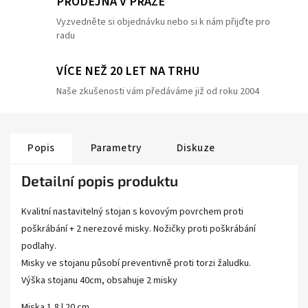
PRODEJNA V PRAZE
Vyzvedněte si objednávku nebo si k nám přijďte pro
radu
VÍCE NEŽ 20 LET NA TRHU
Naše zkušenosti vám předáváme již od roku 2004
Popis
Parametry
Diskuze
Detailní popis produktu
Kvalitní nastavitelný stojan s kovovým povrchem proti
poškrábání + 2 nerezové misky. Nožičky proti poškrábání
podlahy.
Misky ve stojanu působí preventivně proti torzi žaludku.
Výška stojanu 40cm, obsahuje 2 misky
Miska 1,8 l 20 cm