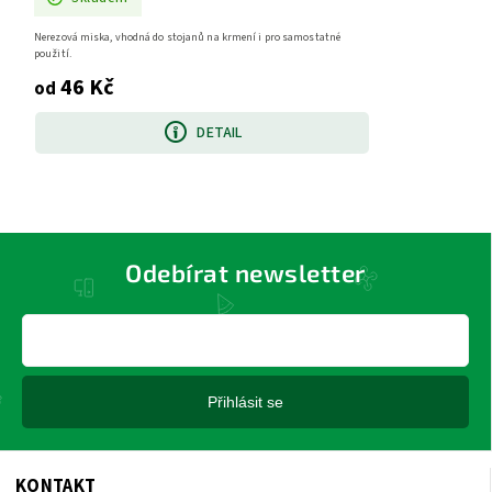
Nerezová miska, vhodná do stojanů na krmení i pro samostatné
použití.
46 Kč
od
DETAIL
Odebírat newsletter
Přihlásit se
KONTAKT