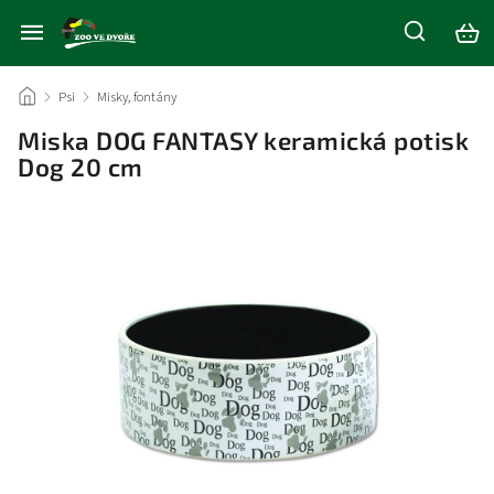
/
Psi
/
Misky, fontány
/
Miska DOG FANTASY keramická potisk
Dog 20 cm