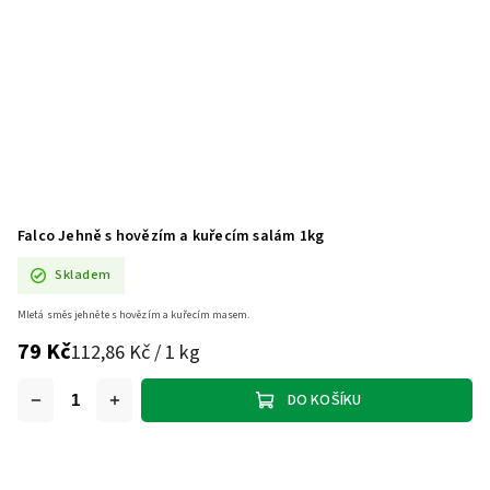
Falco Jehně s hovězím a kuřecím salám 1kg
Skladem
Mletá směs jehněte s hovězím a kuřecím masem.
79 Kč
112,86 Kč / 1 kg
DO KOŠÍKU