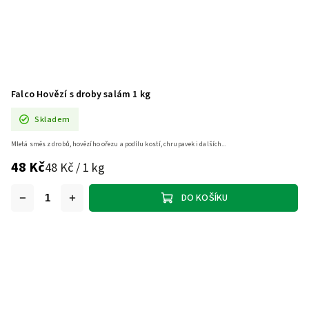
Falco Hovězí s droby salám 1 kg
Skladem
Mletá směs z drobů, hovězího ořezu a podílu kostí, chrupavek i dalších...
48 Kč
48 Kč / 1 kg
DO KOŠÍKU