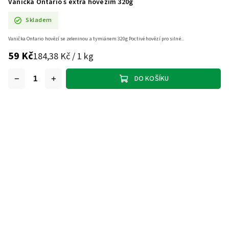
Vanička Ontario s extra hovězím 320g
Skladem
Vanička Ontario hovězí se zeleninou a tymiánem 320g Poctivé hovězí pro silné...
59 Kč
184,38 Kč / 1 kg
DO KOŠÍKU