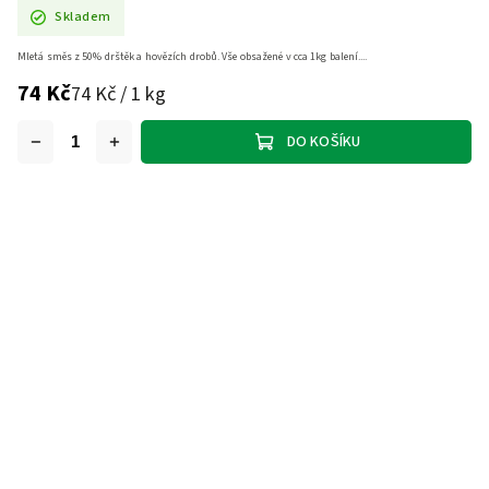
Skladem
Mletá směs z 50% drštěk a hovězích drobů. Vše obsažené v cca 1kg balení....
74 Kč
74 Kč / 1 kg
DO KOŠÍKU