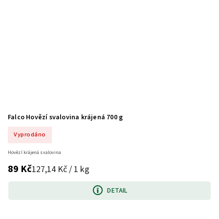
Falco Hovězí svalovina krájená 700 g
Vyprodáno
Hovězí krájená svalovina
89 Kč
127,14 Kč / 1 kg
DETAIL