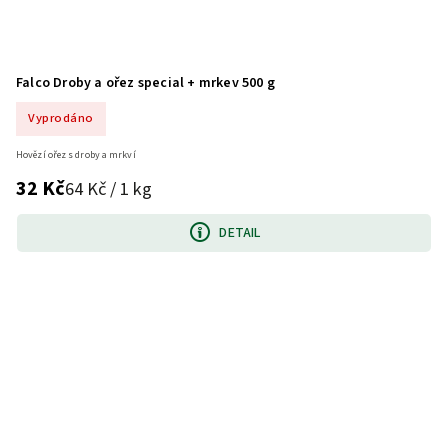
Falco Droby a ořez special + mrkev 500 g
Vyprodáno
Hovězí ořez s droby a mrkví
32 Kč
64 Kč / 1 kg
DETAIL