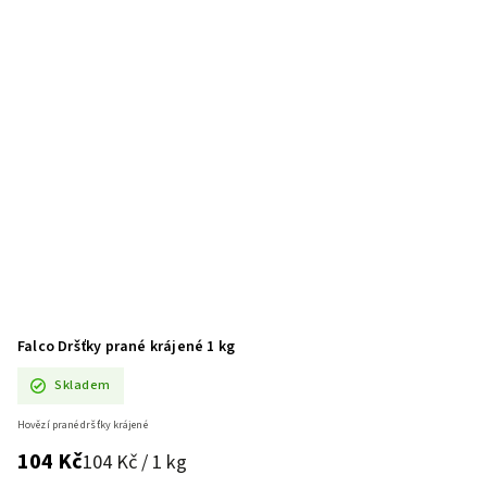
Falco Dršťky prané krájené 1 kg
Skladem
Hovězí prané dršťky krájené
104 Kč
104 Kč / 1 kg