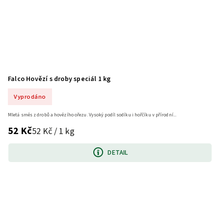
Falco Hovězí s droby speciál 1 kg
Vyprodáno
Mletá směs z drobů a hovězího ořezu. Vysoký podíl sodíku i hořčíku v přírodní...
52 Kč
52 Kč / 1 kg
DETAIL