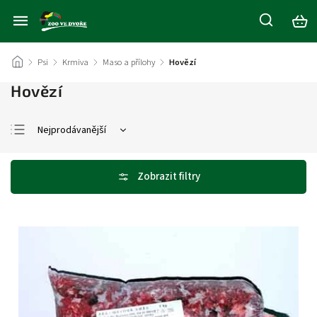
/
Psi
/
Krmiva
/
Maso a přílohy
/
Hovězí
Hovězí
Nejprodávanější
Nejlevnější
Nejdražší
Abecedně