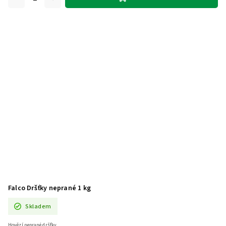
Falco Dršťky neprané 1 kg
Skladem
Hovězí neprané dršťky.