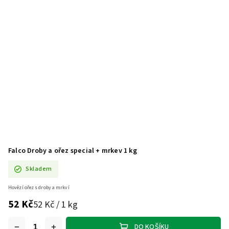
Falco Droby a ořez special + mrkev 1 kg
Skladem
Hovězí ořez s droby a mrkví
52 Kč
52 Kč / 1 kg
DO KOŠÍKU