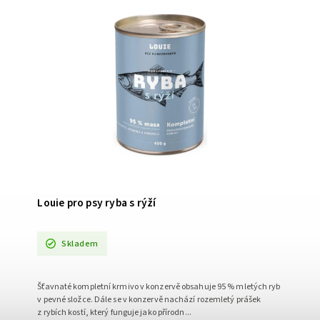
Louie pro psy ryba s rýží
Skladem
Šťavnaté kompletní krmivo v konzervě obsahuje 95 % mletých ryb
v pevné složce. Dále se v konzervě nachází rozemletý prášek
z rybích kostí, který funguje jako přírodn...