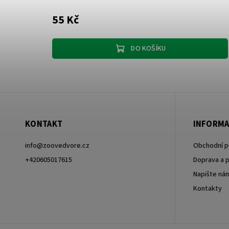
55 Kč
DO KOŠÍKU
KONTAKT
INFORMA
info
@
zoovedvore.cz
Obchodní 
+420605017615
Doprava a p
Napište ná
+420605017615
Kontakty