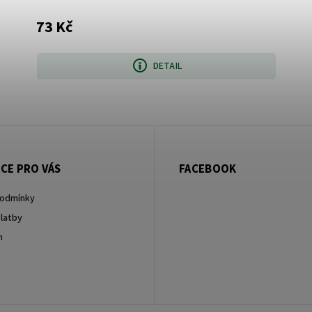
73 Kč
DETAIL
CE PRO VÁS
FACEBOOK
podmínky
latby
m