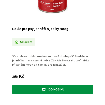
Louie pro psy jehněčí s jablky 400 g
Skladem
Šťavnaté kompletní krmivo v konzervě obsahuje 95 % mletého
jehněčího masa v pevné složce. Zbylých 5 % obsahu tvoří jablka,
přidané minerály a vitamíny a rozemletý pr...
56 Kč
DO KOŠÍKU