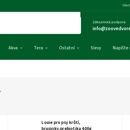
Obch
Zákaznická podpora:
info@zoovedvore
Akva
Tera
Ostatní
Slevy
Napište
y
Louie pro psy krůtí,
brusinky,prebiotika 400g