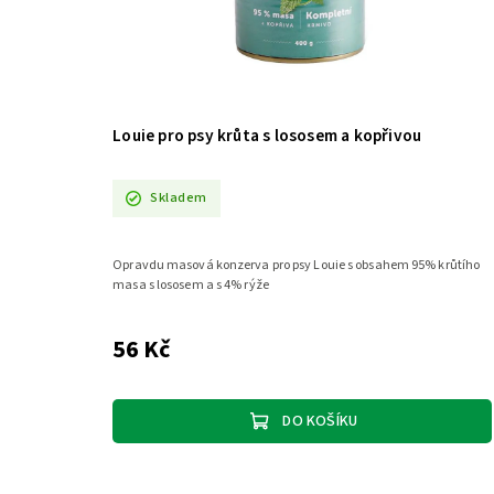
Louie pro psy krůta s lososem a kopřivou
Skladem
Opravdu masová konzerva pro psy Louie s obsahem 95% krůtího
masa s lososem a s 4% rýže
56 Kč
DO KOŠÍKU