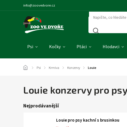
info@zoovedvore.cz
Psi
Kočky
Ptáci
Hlodavci
/
Psi
/
Krmiva
/
Konzervy
/
Louie
Louie konzervy pro ps
Nejprodávanější
Louie pro psy kachní s brusinkou