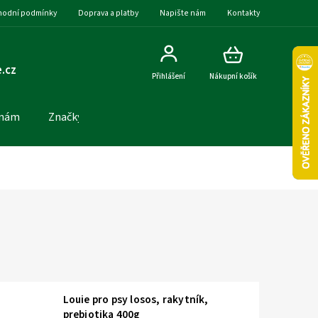
odní podmínky
Doprava a platby
Napište nám
Kontakty
.cz
Přihlášení
Nákupní košík
 nám
Značky
Louie pro psy losos, rakytník,
prebiotika 400g