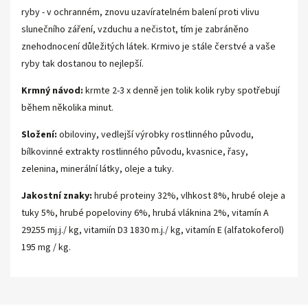
ryby - v ochranném, znovu uzavíratelném balení proti vlivu
slunečního záření, vzduchu a nečistot, tím je zabráněno
znehodnocení důležitých látek. Krmivo je stále čerstvé a vaše
ryby tak dostanou to nejlepší.
Krmný návod:
krmte 2-3 x denně jen tolik kolik ryby spotřebují
během několika minut.
Složení:
obiloviny, vedlejší výrobky rostlinného původu,
bílkovinné extrakty rostlinného původu, kvasnice, řasy,
zelenina, minerální látky, oleje a tuky.
Jakostní znaky:
hrubé proteiny 32%, vlhkost 8%, hrubé oleje a
tuky 5%, hrubé popeloviny 6%, hrubá vláknina 2%, vitamín A
29255 mj.j./ kg, vitamiín D3 1830 m.j./ kg, vitamín E (alfatokoferol)
195 mg / kg.