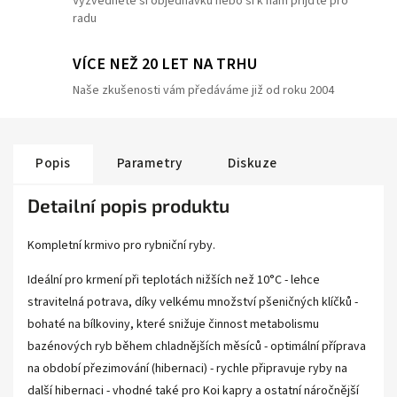
Vyzvedněte si objednávku nebo si k nám přijďte pro
radu
VÍCE NEŽ 20 LET NA TRHU
Naše zkušenosti vám předáváme již od roku 2004
Popis
Parametry
Diskuze
Detailní popis produktu
Kompletní krmivo pro rybniční ryby.
Ideální pro krmení při teplotách nižších než 10°C - lehce
stravitelná potrava, díky velkému množství pšeničných klíčků -
bohaté na bílkoviny, které snižuje činnost metabolismu
bazénových ryb během chladnějších měsíců - optimální příprava
na období přezimování (hibernaci) - rychle připravuje ryby na
další hibernaci - vhodné také pro Koi kapry a ostatní náročnější