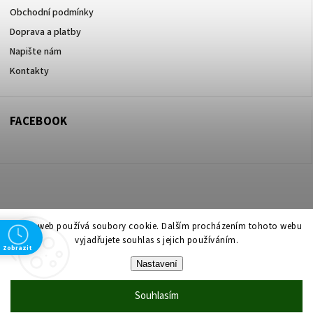
Obchodní podmínky
Doprava a platby
Napište nám
Kontakty
FACEBOOK
Copyright 2026
ZOO ve dvoře Praha 5
. Všechna práva vyhrazena.
Tento web používá soubory cookie. Dalším procházením tohoto webu
vyjadřujete souhlas s jejich používáním.
Upravit nastavení cookies
Zobrazit
Nastavení
Vytvořil
Shoptet
| Design
Shoptak.cz
Souhlasím
Vytvořil Shoptet