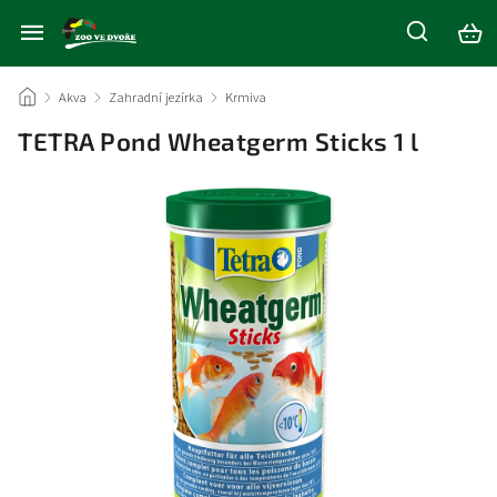
/
Akva
/
Zahradní jezírka
/
Krmiva
/
TETRA Pond Wheatgerm Sticks 1 l