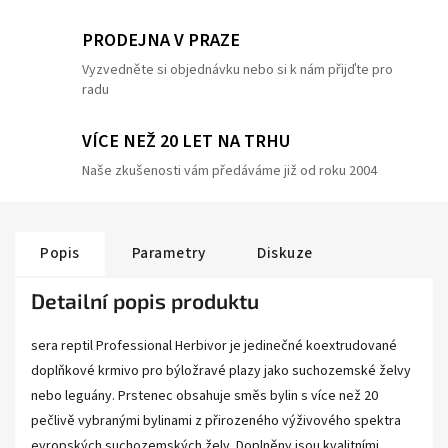
PRODEJNA V PRAZE
Vyzvedněte si objednávku nebo si k nám přijďte pro
radu
VÍCE NEŽ 20 LET NA TRHU
Naše zkušenosti vám předáváme již od roku 2004
Popis
Parametry
Diskuze
Detailní popis produktu
sera reptil Professional Herbivor je jedinečné koextrudované
doplňkové krmivo pro býložravé plazy jako suchozemské želvy
nebo leguány. Prstenec obsahuje směs bylin s více než 20
pečlivě vybranými bylinami z přirozeného výživového spektra
evropských suchozemských želv. Doplněny jsou kvalitními