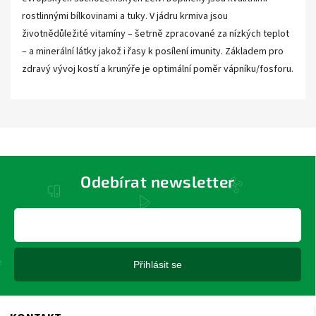
rostlinnými bílkovinami a tuky. V jádru krmiva jsou
životnědůležité vitamíny – šetrně zpracované za nízkých teplot
– a minerální látky jakož i řasy k posílení imunity. Základem pro
zdravý vývoj kostí a krunýře je optimální poměr vápníku/fosforu.
Odebírat newsletter
Přihlásit se