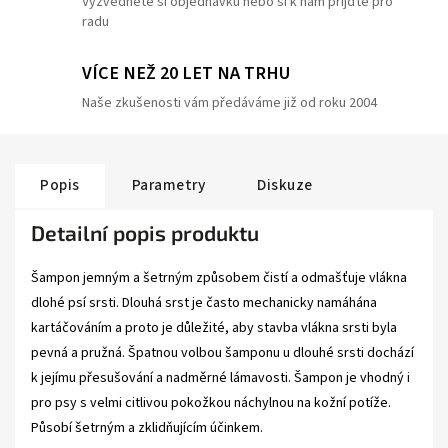
Vyzvedněte si objednávku nebo si k nám přijďte pro
radu
VÍCE NEŽ 20 LET NA TRHU
Naše zkušenosti vám předáváme již od roku 2004
Popis
Parametry
Diskuze
Detailní popis produktu
Šampon jemným a šetrným způsobem čistí a odmašťuje vlákna
dlohé psí srsti. Dlouhá srst je často mechanicky namáhána
kartáčováním a proto je důležité, aby stavba vlákna srsti byla
pevná a pružná. Špatnou volbou šamponu u dlouhé srsti dochází
k jejímu přesušování a nadměrné lámavosti. Šampon je vhodný i
pro psy s velmi citlivou pokožkou náchylnou na kožní potíže.
Působí šetrným a zklidňujícím účinkem.