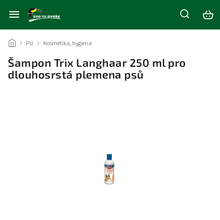
/
Psi
/
Kosmetika, hygiena
/
Šampon Trix Langhaar 250 ml pro
dlouhosrstá plemena psů