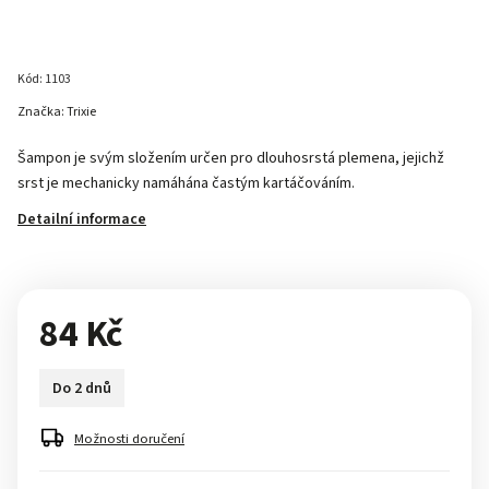
Kód:
1103
Značka:
Trixie
Šampon je svým složením určen pro dlouhosrstá plemena, jejichž
srst je mechanicky namáhána častým kartáčováním.
Detailní informace
84 Kč
Do 2 dnů
Možnosti doručení