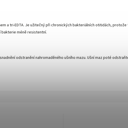
 a tri-EDTA. Je užitečný při chronických bakteriálních otitidách, protože tr
ní bakterie méně resistentní.
o usnadnění odstranění nahromaděného ušního mazu. Ušní maz poté odstraňt