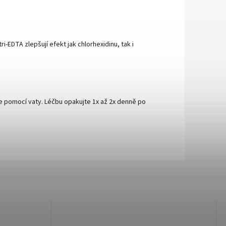
i-EDTA zlepšují efekt jak chlorhexidinu, tak i
e pomocí vaty. Léčbu opakujte 1x až 2x denně po