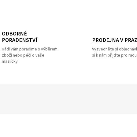
ODBORNÉ
PRODEJNA V PRA
PORADENSTVÍ
Vyzvedněte si objednáv
Rádi vám poradíme s výběrem
si k nám přijďte pro radu
zboží nebo péčí o vaše
mazlíčky