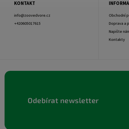
KONTAKT
INFORMA
info
@
zoovedvore.cz
Obchodní 
+420605017615
Doprava a p
Napište ná
+420605017615
Kontakty
Odebírat newsletter