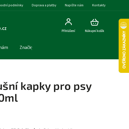
odní podmínky
Doprava a platby
Napište nám
Kontakty
.cz
Přihlášení
Nákupní košík
 nám
Značky
ušní kapky pro psy
00ml