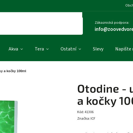
Obch
Zákaznická podpora:
info@zoovedvore
Akva
Tera
Ostatní
Slevy
Napište
sy a kočky 100ml
Otodine - 
a kočky 1
Kód:
41306
Značka:
ICF