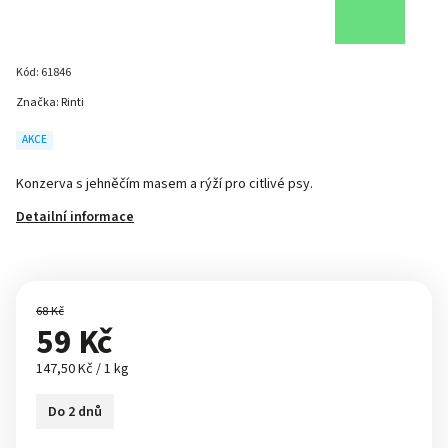
Kód:
61846
Značka:
Rinti
AKCE
Konzerva s jehněčím masem a rýží pro citlivé psy.
Detailní informace
68 Kč
59 Kč
147,50 Kč / 1 kg
Do 2 dnů