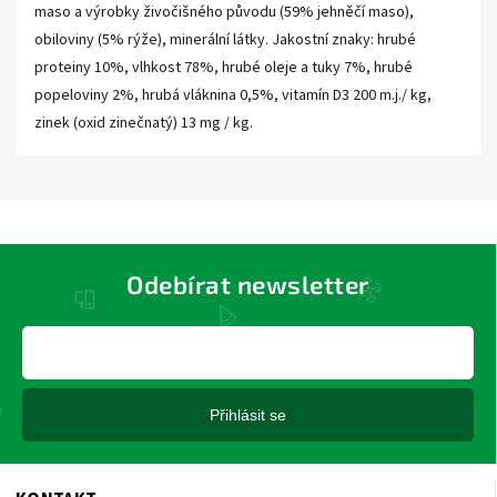
maso a výrobky živočišného původu (59% jehněčí maso),
obiloviny (5% rýže), minerální látky. Jakostní znaky: hrubé
proteiny 10%, vlhkost 78%, hrubé oleje a tuky 7%, hrubé
popeloviny 2%, hrubá vláknina 0,5%, vitamín D3 200 m.j./ kg,
zinek (oxid zinečnatý) 13 mg / kg.
Odebírat newsletter
Přihlásit se