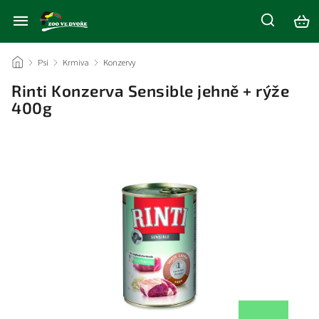
/
Psi
/
Krmiva
/
Konzervy
/
Rinti Konzerva Sensible jehně + rýže
400g