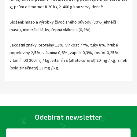
g, psům o hmotnosti 20 kg 2 400 g konzervy denně.
Složení: maso a výrobky živočišného původu (30% jehněčí
maso), minerální látky, řepná vláknina (0,2%).
Jakostní znaky: proteiny 11%, vlhkost 77%, tuky 8%, hrubé
popeloviny 2,5%, vláknina 0,6%, vápník 0,3%, fosfor 0,25%,
vitamín D3 200 m.j./ kg, vitamín E (alfatokoferol) 20 mg / kg, zinek
(oxid zinečnatý) 13 mg / kg.
Odebírat newsletter