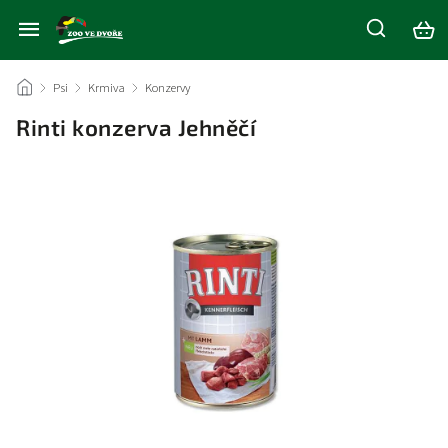
/
Psi
/
Krmiva
/
Konzervy
/
Rinti konzerva Jehněčí