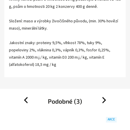
g, psům o hmotnosti 20 kg 2 konzervy 400 g denně.
Složení: maso a výrobky živočišného původu, (min. 30% hovězí
maso), minerální látky.
Jakostní znaky: proteiny 9,5%, vlhkost 78%, tuky 9%,
popeloviny 2%, vláknina 0,3%, vápník 0,3%, fosfor 0,25%,
vitamín A 2000 m.j./ kg, vitamín D3 200 m.j./ kg, vitamín E
(alfatokoferol) 18,5 mg / kg
Podobné (3)
Previous
Next
AKCE