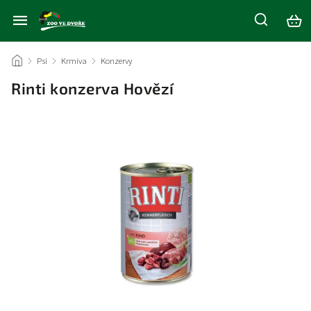
/
Psi
/
Krmiva
/
Konzervy
/
Rinti konzerva Hovězí