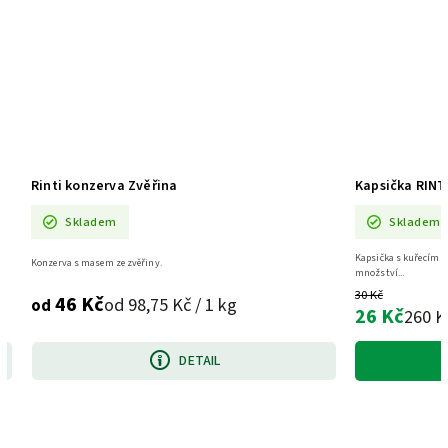
Rinti konzerva Zvěřina
Kapsička RINTI
Skladem
Skladem
Kapsička s kuřecím a
Konzerva s masem ze zvěřiny.
množství...
30 Kč
46 Kč
od 98,75 Kč / 1 kg
od
26 Kč
260 K
DETAIL