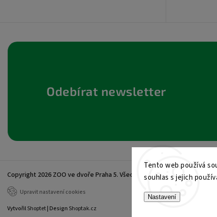
Odebírat newsletter
Tento web používá sou
Copyright 2026
ZOO ve dvoře Praha 5
. Všechna práva vyhrazena.
souhlas s jejich použív
Upravit nastavení cookies
Nastavení
Vytvořil
Shoptet
| Design
Shoptak.cz