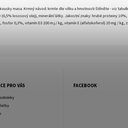
kousky masa. Krmný návod: krmte dle věku a hmotnosti štěněte - viz tabulk
 (0,5% lososový olej), minerální látky. Jakostní znaky: hrubé proteiny 10%
osfor 0,3%, vitamín D3 200 m.j./ kg, vitamín E (alfatokoferol) 20 mg / kg, z
CE PRO VÁS
FACEBOOK
podmínky
latby
m