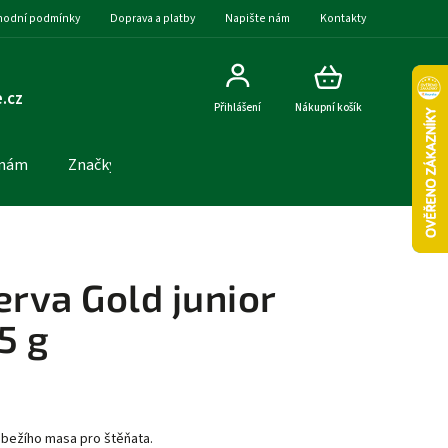
odní podmínky
Doprava a platby
Napište nám
Kontakty
.cz
Přihlášení
Nákupní košík
 nám
Značky
erva Gold junior
5 g
bežího masa pro štěňata.