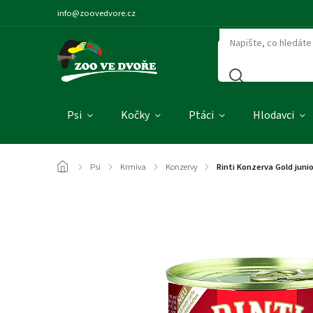
info@zoovedvore.cz
Psi
Kočky
Ptáci
Hlodavci
/
Psi
/
Krmiva
/
Konzervy
/
Rinti Konzerva Gold junio