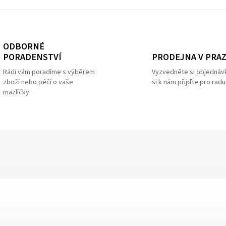
ODBORNÉ
PRODEJNA V PRA
PORADENSTVÍ
Vyzvedněte si objednáv
Rádi vám poradíme s výběrem
si k nám přijďte pro radu
zboží nebo péčí o vaše
mazlíčky