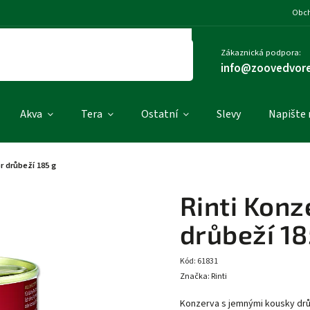
Obch
Zákaznická podpora:
info@zoovedvore
Akva
Tera
Ostatní
Slevy
Napište
r drůbeží 185 g
Rinti Konz
drůbeží 18
Kód:
61831
Značka:
Rinti
Konzerva s jemnými kousky drů