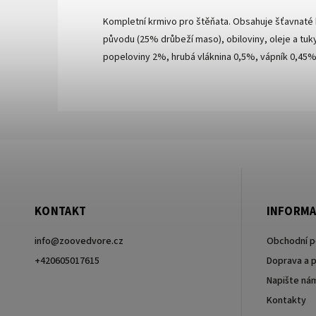
Kompletní krmivo pro štěňata. Obsahuje šťavnaté 
původu (25% drůbeží maso), obiloviny, oleje a tuky
popeloviny 2%, hrubá vláknina 0,5%, vápník 0,45%, f
KONTAKT
INFORMA
info
@
zoovedvore.cz
Obchodní 
+420605017615
Doprava a p
Napište ná
+420605017615
Kontakty