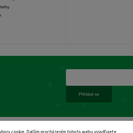
latby
m
Přihlásit se
bory cookie. Dalším procházením tohoto webu vyjadřujete