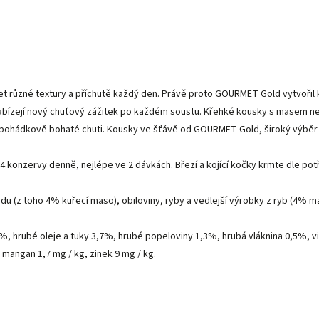
et různé textury a příchutě každý den. Právě proto GOURMET Gold vytvořil
nabízejí nový chuťový zážitek po každém soustu. Křehké kousky s masem n
z pohádkově bohaté chuti. Kousky ve šťávě od GOURMET Gold, široký výběr
 konzervy denně, nejlépe ve 2 dávkách. Březí a kojící kočky krmte dle pot
u (z toho 4% kuřecí maso), obiloviny, ryby a vedlejší výrobky z ryb (4% mas
%, hrubé oleje a tuky 3,7%, hrubé popeloviny 1,3%, hrubá vláknina 0,5%, vita
, mangan 1,7 mg / kg, zinek 9 mg / kg.