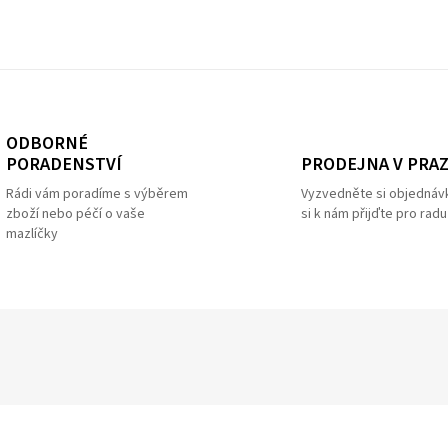
ODBORNÉ
PRODEJNA V PRA
PORADENSTVÍ
Vyzvedněte si objednáv
Rádi vám poradíme s výběrem
si k nám přijďte pro radu
zboží nebo péčí o vaše
mazlíčky