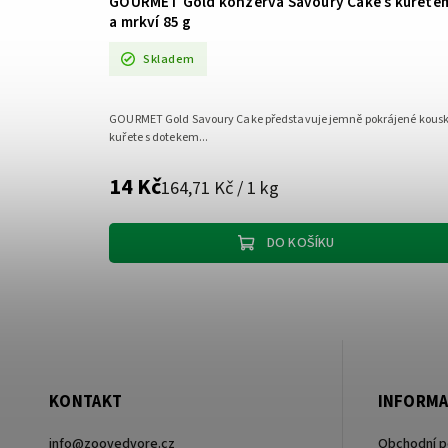
GOURMET Gold konzerva Savoury Cake s kuřetem
a mrkví 85 g
Skladem
GOURMET Gold Savoury Cake představuje jemně pokrájené kous
kuřete s dotekem...
14 Kč
164,71 Kč / 1 kg
DO KOŠÍKU
KONTAKT
INFORMA
info
@
zoovedvore.cz
Obchodní 