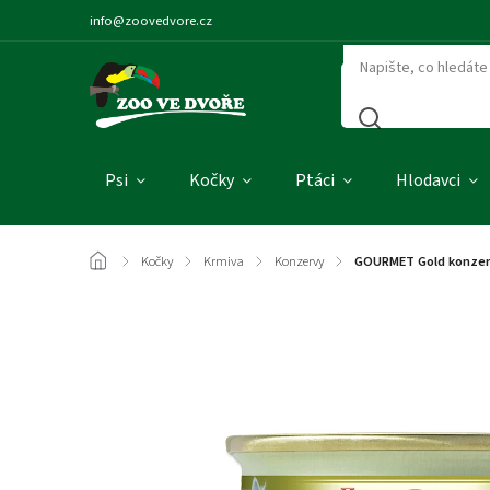
info@zoovedvore.cz
Psi
Kočky
Ptáci
Hlodavci
/
Kočky
/
Krmiva
/
Konzervy
/
GOURMET Gold konzerv