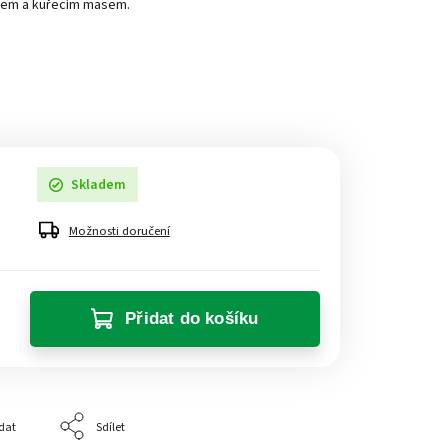
osem a kuřecím masem.
Skladem
Možnosti doručení
Přidat do košíku
dat
Sdílet