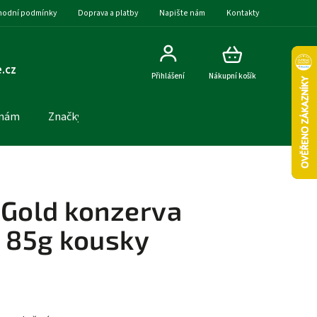
odní podmínky
Doprava a platby
Napište nám
Kontakty
.cz
Přihlášení
Nákupní košík
 nám
Značky
Gold konzerva
e 85g kousky