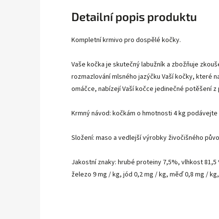
Detailní popis produktu
Kompletní krmivo pro dospělé kočky.
Vaše kočka je skutečný labužník a zbožňuje zkouš
rozmazlování mlsného jazýčku Vaší kočky, které 
omáčce, nabízejí Vaší kočce jedinečné potěšení 
Krmný návod: kočkám o hmotnosti 4 kg podávejte 4
Složení: maso a vedlejší výrobky živočišného původ
Jakostní znaky: hrubé proteiny 7,5%, vlhkost 81,5 
železo 9 mg / kg, jód 0,2 mg / kg, měď 0,8 mg / kg