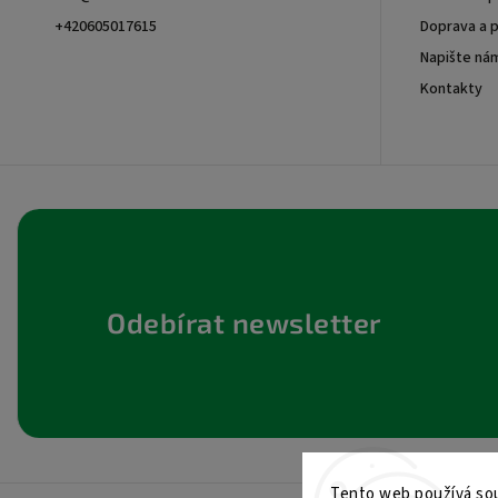
+420605017615
Doprava a p
Napište ná
+420605017615
Kontakty
Odebírat newsletter
Tento web používá sou