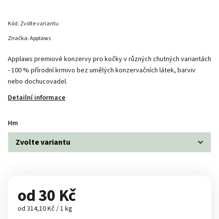
Kód:
Zvolte variantu
Značka:
Applaws
Applaws premiové konzervy pro kočky v různých chutných variantách
- 100 % přírodní krmivo bez umělých konzervačních látek, barviv
nebo dochucovadel.
Detailní informace
Hm
od
30 Kč
od 314,10 Kč / 1 kg