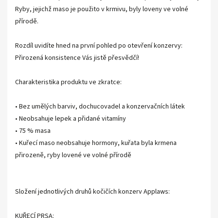
Ryby, jejichž maso je použito v krmivu, byly loveny ve volné
přírodě.
Rozdíl uvidíte hned na první pohled po otevření konzervy:
Přirozená konsistence Vás jistě přesvědčí!
Charakteristika produktu ve zkratce:
• Bez umělých barviv, dochucovadel a konzervačních látek
• Neobsahuje lepek a přidané vitamíny
• 75 % masa
• Kuřecí maso neobsahuje hormony, kuřata byla krmena
přirozeně, ryby lovené ve volné přírodě
Složení jednotlivých druhů kočičích konzerv Applaws:
KUŘECÍ PRSA: