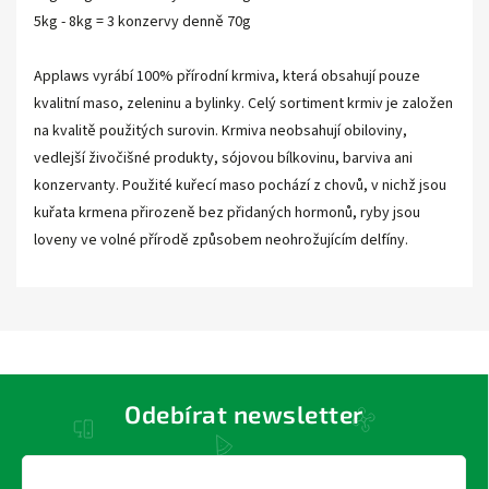
5kg - 8kg = 3 konzervy denně 70g
Applaws vyrábí 100% přírodní krmiva, která obsahují pouze
kvalitní maso, zeleninu a bylinky. Celý sortiment krmiv je založen
na kvalitě použitých surovin. Krmiva neobsahují obiloviny,
vedlejší živočišné produkty, sójovou bílkovinu, barviva ani
konzervanty. Použité kuřecí maso pochází z chovů, v nichž jsou
kuřata krmena přirozeně bez přidaných hormonů, ryby jsou
loveny ve volné přírodě způsobem neohrožujícím delfíny.
Odebírat newsletter