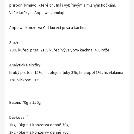
přírodní krmivo, které chutná i vybíravým a mlsným kočkám.
Vaše kočky si Applaws zamilují!
Applaws konzerva Cat kuřecí prsa a kachna:
Složení:
70% kuřecí prsa, 21% kuřecí vývar, 5% kachna, 4% rýže
Analytické složky:
hrubý protein 15%, hr. oleje a tuky 3%, hr. popel 1%, hr. vláknina
1%, vlhkost 80%.
Balení: 70g a 156g
Dávkování:
1kg - 3kg = 1 konzerva denně 70g
3kg - 5kg = 2 konzervy denně 70g