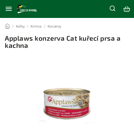
/
Kočky
/
Krmiva
/
Konzervy
/
Applaws konzerva Cat kuřecí prsa a
kachna